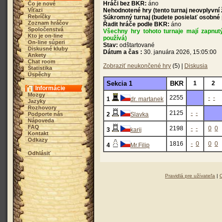
Hráči bez BKR:
áno
Čo je nové
Víťazi
Nehodnotené hry (tento turnaj neovplyvní
Rebríčky
Súkromný turnaj (budete posielať osobné
Zoznam hráčov
Řadit hráče podle BKR:
áno
Spoločenstvá
Všechny hry tohoto turnaje mají zapnut
Kto je on-line
používá)
On-line súperi
Stav:
odštartované
Diskusné kluby
Dátum a čas :
30. januára 2026, 15:05:00
Ankety
Chat room
Zobraziť neukončené hry
(5) |
Diskusia
Štatistika
Úspěchy
Sekcia 1
BKR
1
2
Informácie
Mozgy
2255
-
-
1
dr. martanek
Jazyky
Rozhovory
2125
-
-
Podporte nás
2
Slavka
Nápoveda
FAQ
2198
-
-
0
0
3
karij
Kontakt
Odkazy
1816
-
0
0
0
4
Mr.Filip
Odhlásiť
Pravidlá pre užívateľa
|