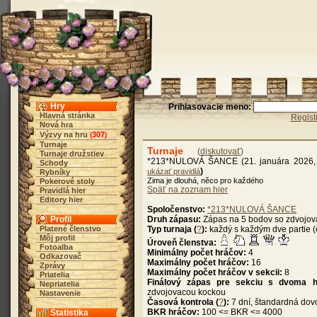
Hry
Prihlasovacie meno:
Hlavná stránka
Regist
Nová hra
Výzvy na hru
307
(
)
Turnaje
Turnaje
(
diskutovať
)
Turnaje družstiev
*213*NULOVÁ ŠANCE (21. januára 2026,
Schody
)
ukázať pravidlá
Rybníky
Zima je dlouhá, něco pro každého
Pokerové stoly
Späť na zoznam hier
Pravidlá hier
Editory hier
Spoločenstvo:
*213*NULOVÁ ŠANCE
Profil
Druh zápasu:
Zápas na 5 bodov so zdvojo
Platené členstvo
Typ turnaja (
?
):
každý s každým dve partie (
Môj profil
Úroveň členstva:
Fotoalba
Minimálny počet hráčov:
4
Odkazovač
Maximálny počet hráčov:
16
Zprávy
Maximálny počet hráčov v sekcii:
8
Priatelia
Finálový zápas pre sekciu s dvoma h
Nepriatelia
zdvojovacou kockou
Nastavenie
Časová kontrola (
?
):
7 dní, štandardná dov
BKR hráčov:
100 <= BKR <= 4000
Štatistika