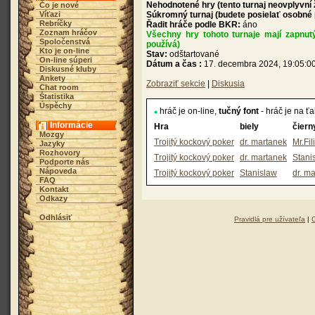
Nehodnotené hry (tento turnaj neovplyvní
Čo je nové
Víťazi
Súkromný turnaj (budete posielať osobné
Rebríčky
Řadit hráče podle BKR:
áno
Zoznam hráčov
Všechny hry tohoto turnaje mají zapnut
Spoločenstvá
používá)
Kto je on-line
Stav:
odštartované
On-line súperi
Dátum a čas :
17. decembra 2024, 19:05:0
Diskusné kluby
Ankety
Zobraziť sekcie
|
Diskusia
Chat room
Štatistika
Úspěchy
hráč je on-line,
tučný font
- hráč je na ť
Informácie
Hra
biely
čiern
Mozgy
Trojitý kockový poker
dr. martanek
Mr.Fil
Jazyky
Rozhovory
Trojitý kockový poker
dr. martanek
Stani
Podporte nás
Nápoveda
Trojitý kockový poker
Stanislaw
dr. m
FAQ
Kontakt
Odkazy
Odhlásiť
Pravidlá pre užívateľa
|