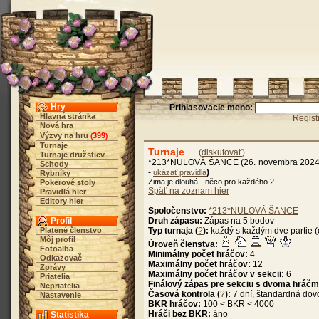
Hry
Prihlasovacie meno:
Hlavná stránka
Regist
Nová hra
Výzvy na hru
399
(
)
Turnaje
Turnaje
(
diskutovať
)
Turnaje družstiev
*213*NULOVÁ ŠANCE (26. novembra 2024,
Schody
-
)
ukázať pravidlá
Rybníky
Zima je dlouhá - něco pro každého 2
Pokerové stoly
Späť na zoznam hier
Pravidlá hier
Editory hier
Spoločenstvo:
*213*NULOVÁ ŠANCE
Profil
Druh zápasu:
Zápas na 5 bodov
Platené členstvo
Typ turnaja (
?
):
každý s každým dve partie (
Môj profil
Úroveň členstva:
Fotoalba
Minimálny počet hráčov:
4
Odkazovač
Maximálny počet hráčov:
12
Zprávy
Maximálny počet hráčov v sekcii:
6
Priatelia
Finálový zápas pre sekciu s dvoma hráčm
Nepriatelia
Časová kontrola (
?
):
7 dní, štandardná dov
Nastavenie
BKR hráčov:
100 < BKR < 4000
Hráči bez BKR:
áno
Štatistika