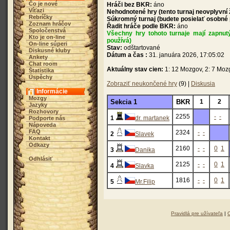
Čo je nové
Hráči bez BKR:
áno
Víťazi
Nehodnotené hry (tento turnaj neovplyvní
Rebríčky
Súkromný turnaj (budete posielať osobné
Zoznam hráčov
Řadit hráče podle BKR:
áno
Spoločenstvá
Všechny hry tohoto turnaje mají zapnut
Kto je on-line
používá)
On-line súperi
Stav:
odštartované
Diskusné kluby
Dátum a čas :
31. januára 2026, 17:05:02
Ankety
Chat room
Aktuálny stav cien:
1: 12 Mozgov, 2: 7 Moz
Štatistika
Úspěchy
Zobraziť neukončené hry
(9) |
Diskusia
Informácie
Mozgy
Sekcia 1
BKR
1
2
Jazyky
Rozhovory
2255
-
-
1
dr. martanek
Podporte nás
Nápoveda
FAQ
2324
-
-
2
Slavek
Kontakt
Odkazy
2160
-
-
0
1
3
Danika
Odhlásiť
2125
-
-
0
1
4
Slavka
1816
-
-
0
1
5
Mr.Filip
Pravidlá pre užívateľa
|