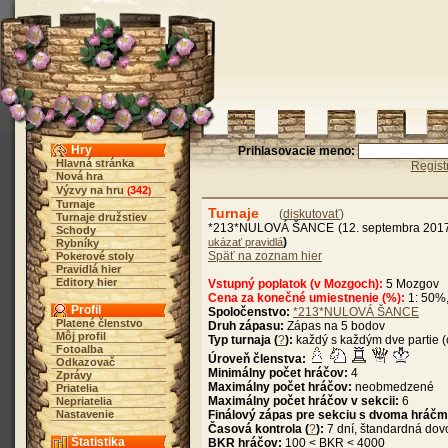
Hry
Prihlasovacie meno:
Hlavná stránka
Regist
Nová hra
Výzvy na hru
342
(
)
Turnaje
Turnaje
(
diskutovať
)
Turnaje družstiev
*213*NULOVÁ ŠANCE (12. septembra 2017
Schody
)
ukázať pravidlá
Rybníky
Späť na zoznam hier
Pokerové stoly
Pravidlá hier
Editory hier
Vstupný poplatok (v Mozgoch):
5 Mozgov
Cena za konečné umiestnenie (%):
1: 50%,
Profil
Spoločenstvo:
*213*NULOVÁ ŠANCE
Platené členstvo
Druh zápasu:
Zápas na 5 bodov
Môj profil
Typ turnaja (
?
):
každý s každým dve partie (
Fotoalba
Úroveň členstva:
Odkazovač
Minimálny počet hráčov:
4
Zprávy
Maximálny počet hráčov:
neobmedzené
Priatelia
Maximálny počet hráčov v sekcii:
6
Nepriatelia
Nastavenie
Finálový zápas pre sekciu s dvoma hráčm
Časová kontrola (
?
):
7 dní, štandardná dov
Štatistika
BKR hráčov:
100 < BKR < 4000