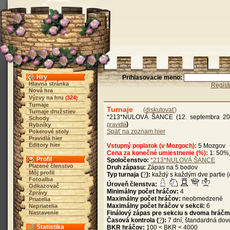
Hry
Prihlasovacie meno:
Hlavná stránka
Regist
Nová hra
Výzvy na hru
324
(
)
Turnaje
Turnaje
(
diskutovať
)
Turnaje družstiev
*213*NULOVÁ ŠANCE (12. septembra 201
Schody
)
pravidlá
Rybníky
Späť na zoznam hier
Pokerové stoly
Pravidlá hier
Editory hier
Vstupný poplatok (v Mozgoch):
5 Mozgov
Cena za konečné umiestnenie (%):
1: 50%,
Profil
Spoločenstvo:
*213*NULOVÁ ŠANCE
Platené členstvo
Druh zápasu:
Zápas na 5 bodov
Môj profil
Typ turnaja (
?
):
každý s každým dve partie (
Fotoalba
Úroveň členstva:
Odkazovač
Minimálny počet hráčov:
4
Zprávy
Maximálny počet hráčov:
neobmedzené
Priatelia
Maximálny počet hráčov v sekcii:
6
Nepriatelia
Nastavenie
Finálový zápas pre sekciu s dvoma hráčm
Časová kontrola (
?
):
7 dní, štandardná dov
Štatistika
BKR hráčov:
100 < BKR < 4000