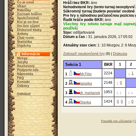
Čo je nové
Hráči bez BKR:
áno
Víťazi
Nehodnotené hry (tento turnaj neovplyvní
Rebríčky
Súkromný turnaj (budete posielať osobné
Zoznam hráčov
Pre hry s náhodnou počiatočnou poziciou
Spoločenstvá
Řadit hráče podle BKR:
áno
Kto je on-line
Všechny hry tohoto turnaje mají zapnut
On-line súperi
používá)
Diskusné kluby
Stav:
odštartované
Ankety
Dátum a čas :
31. januára 2026, 17:05:02
Chat room
Štatistika
Aktuálny stav cien:
1: 10 Mozgov, 2: 6 Moz
Úspěchy
Zobraziť neukončené hry
(8) |
Diskusia
Informácie
Mozgy
Jazyky
Sekcia 1
BKR
1
2
Rozhovory
Podporte nás
2224
-
1
Nápoveda
1
Mr.Filip
FAQ
Kontakt
2148
-
0
2
japajka
Odkazy
1953
-
-
-
-
3
dr. martanek
Odhlásiť
1424
0
0
-
0
4
Slavka
Pravidlá pre užívateľa
|