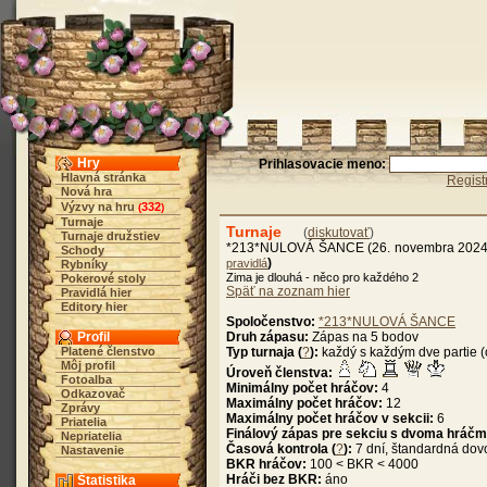
Hry
Prihlasovacie meno:
Hlavná stránka
Regist
Nová hra
Výzvy na hru
332
(
)
Turnaje
Turnaje
(
diskutovať
)
Turnaje družstiev
*213*NULOVÁ ŠANCE (26. novembra 2024,
Schody
)
pravidlá
Rybníky
Zima je dlouhá - něco pro každého 2
Pokerové stoly
Späť na zoznam hier
Pravidlá hier
Editory hier
Spoločenstvo:
*213*NULOVÁ ŠANCE
Profil
Druh zápasu:
Zápas na 5 bodov
Platené členstvo
Typ turnaja (
?
):
každý s každým dve partie (
Môj profil
Úroveň členstva:
Fotoalba
Minimálny počet hráčov:
4
Odkazovač
Maximálny počet hráčov:
12
Zprávy
Maximálny počet hráčov v sekcii:
6
Priatelia
Finálový zápas pre sekciu s dvoma hráčm
Nepriatelia
Časová kontrola (
?
):
7 dní, štandardná dov
Nastavenie
BKR hráčov:
100 < BKR < 4000
Hráči bez BKR:
áno
Štatistika