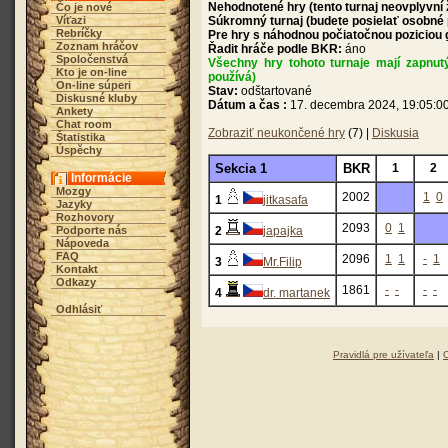
Nehodnotené hry (tento turnaj neovplyvní
Čo je nové
Víťazi
Súkromný turnaj (budete posielať osobné
Rebríčky
Pre hry s náhodnou počiatočnou poziciou
Zoznam hráčov
Řadit hráče podle BKR:
áno
Spoločenstvá
Všechny hry tohoto turnaje mají zapnut
Kto je on-line
používá)
On-line súperi
Stav:
odštartované
Diskusné kluby
Dátum a čas :
17. decembra 2024, 19:05:0
Ankety
Chat room
Zobraziť neukončené hry
(7) |
Diskusia
Štatistika
Úspěchy
Sekcia 1
BKR
1
2
Informácie
Mozgy
2002
1
0
1
jitkasafa
Jazyky
Rozhovory
2093
0
1
Podporte nás
2
japajka
Nápoveda
FAQ
2096
1
1
-
1
3
Mr.Filip
Kontakt
Odkazy
1861
-
-
-
-
4
dr. martanek
Odhlásiť
Pravidlá pre užívateľa
|