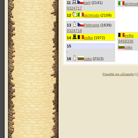
11
karij
(2141)
alchiro
9324717
12
alchirodo
(2109)
13
Petrrupre
(1639)
9324718
eefke
14
eefke
(1972)
9458336
15
osko
-
16
osko
(2112)
Pravidlá pre užívateľa
|