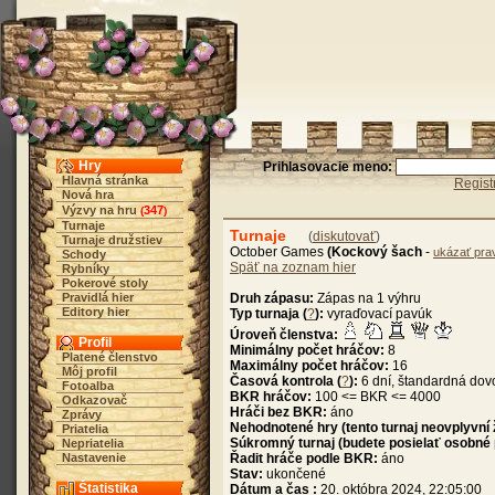
Hry
Prihlasovacie meno:
Hlavná stránka
Regist
Nová hra
Výzvy na hru
347
(
)
Turnaje
Turnaje
(
diskutovať
)
Turnaje družstiev
October Games
(Kockový šach
-
ukázať prav
Schody
Späť na zoznam hier
Rybníky
Pokerové stoly
Pravidlá hier
Druh zápasu:
Zápas na 1 výhru
Editory hier
Typ turnaja (
?
):
vyraďovací pavúk
Úroveň členstva:
Profil
Minimálny počet hráčov:
8
Platené členstvo
Maximálny počet hráčov:
16
Môj profil
Časová kontrola (
?
):
6 dní, štandardná dov
Fotoalba
BKR hráčov:
100 <= BKR <= 4000
Odkazovač
Hráči bez BKR:
áno
Zprávy
Nehodnotené hry (tento turnaj neovplyvní
Priatelia
Súkromný turnaj (budete posielať osobné
Nepriatelia
Nastavenie
Řadit hráče podle BKR:
áno
Stav:
ukončené
Štatistika
Dátum a čas :
20. októbra 2024, 22:05:00