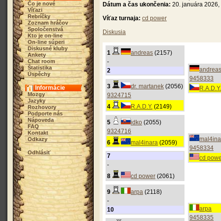
Čo je nové
Dátum a čas ukončenia:
20. januára 2026,
Víťazi
Rebríčky
Víťaz turnaja:
cd power
Zoznam hráčov
Spoločenstvá
Diskusia
Kto je on-line
On-line súperi
Diskusné kluby
1
andreas
(2157)
Ankety
Chat room
-
Štatistika
andrea
2
Úspěchy
9458333
3
dr. martanek
(2056)
Informácie
R.A.D.Y.
Mozgy
9324715
Jazyky
4
R.A.D.Y.
(2149)
Rozhovory
Podporte nás
Nápoveda
5
idko
(2055)
FAQ
9324716
Kontakt
mal4ina
Odkazy
6
mal4inara
(2059)
9458334
Odhlásiť
7
cd powe
-
8
cd power
(2061)
9
arpa
(2118)
-
arpa
10
9458335