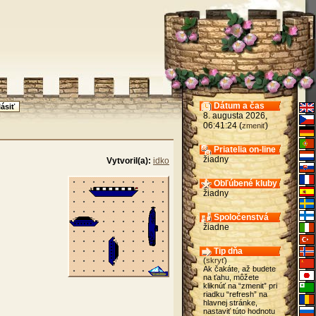
Dátum a čas
8. augusta 2026,
06:41:24 (
)
zmeniť
Priatelia on-line
žiadny
Vytvoril(a):
idko
Obľúbené kluby
žiadny
Spoločenstvá
žiadne
Tip dňa
(
skryť
)
Ak čakáte, až budete
na ťahu, môžete
kliknúť na “zmenit” pri
riadku “refresh” na
hlavnej stránke,
nastaviť túto hodnotu