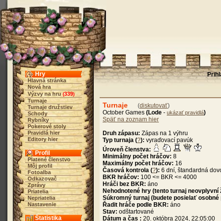
Hry
Prih
Hlavná stránka
Nová hra
Výzvy na hru
339
(
)
Turnaje
Turnaje
(
diskutovať
)
Turnaje družstiev
October Games
(Lode
-
)
ukázať pravidlá
Schody
Späť na zoznam hier
Rybníky
Pokerové stoly
Pravidlá hier
Druh zápasu:
Zápas na 1 výhru
Editory hier
Typ turnaja (
?
):
vyraďovací pavúk
Úroveň členstva:
Profil
Minimálny počet hráčov:
8
Platené členstvo
Maximálny počet hráčov:
16
Môj profil
Časová kontrola (
?
):
6 dní, štandardná dov
Fotoalba
BKR hráčov:
100 <= BKR <= 4000
Odkazovač
Hráči bez BKR:
áno
Zprávy
Nehodnotené hry (tento turnaj neovplyvní
Priatelia
Súkromný turnaj (budete posielať osobné
Nepriatelia
Nastavenie
Řadit hráče podle BKR:
áno
Stav:
odštartované
Štatistika
Dátum a čas :
20. októbra 2024, 22:05:00