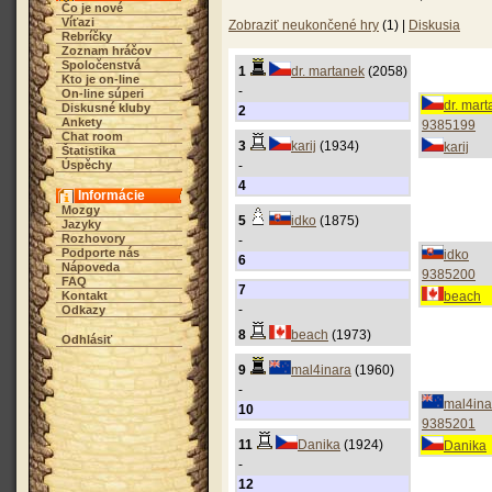
Čo je nové
Víťazi
Zobraziť neukončené hry
(1) |
Diskusia
Rebríčky
Zoznam hráčov
Spoločenstvá
1
dr. martanek
(2058)
Kto je on-line
-
On-line súperi
dr. mar
Diskusné kluby
2
Ankety
9385199
Chat room
3
karij
(1934)
karij
Štatistika
Úspěchy
-
4
Informácie
Mozgy
5
idko
(1875)
Jazyky
Rozhovory
-
Podporte nás
idko
6
Nápoveda
9385200
FAQ
7
Kontakt
beach
-
Odkazy
8
beach
(1973)
Odhlásiť
9
mal4inara
(1960)
-
mal4ina
10
9385201
11
Danika
(1924)
Danika
-
12