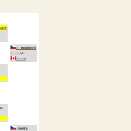
tanek
dr. martanek
9508397
beach
ra
Danika