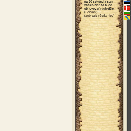
na 30 sekúnd a stav
vašich hier sa bude
obnovovať rýchlejšie.
(
Servant
)
(
zobraziť všetky tipy
)