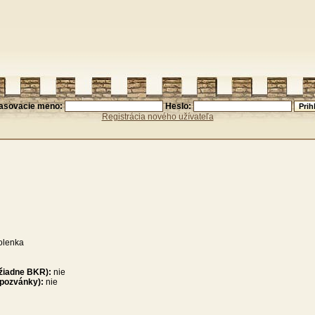
lasovacie meno:
Heslo:
Registrácia nového užívateľa
olenka
 žiadne BKR):
nie
 pozvánky):
nie