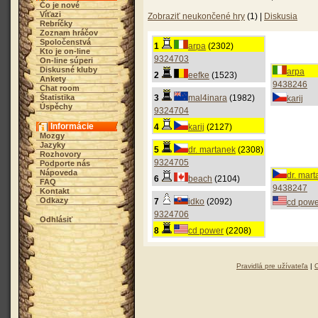
Čo je nové
Víťazi
Zobraziť neukončené hry
(1) |
Diskusia
Rebríčky
Zoznam hráčov
Spoločenstvá
1
arpa
(2302)
Kto je on-line
9324703
On-line súperi
Diskusné kluby
arpa
2
eefke
(1523)
Ankety
9438246
Chat room
Štatistika
3
mal4inara
(1982)
karij
Úspěchy
9324704
Informácie
4
karij
(2127)
Mozgy
Jazyky
5
dr. martanek
(2308)
Rozhovory
9324705
Podporte nás
Nápoveda
dr. mar
6
beach
(2104)
FAQ
9438247
Kontakt
Odkazy
7
idko
(2092)
cd powe
9324706
Odhlásiť
8
cd power
(2208)
Pravidlá pre užívateľa
|