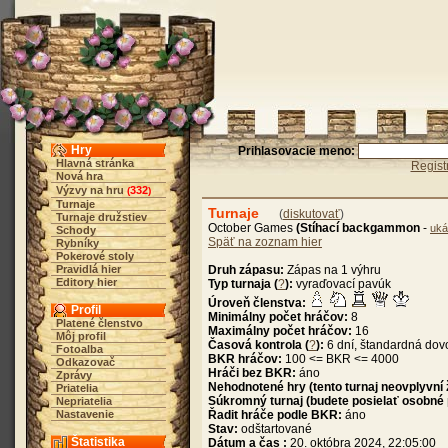
Hry
Prihlasovacie meno:
Hlavná stránka
Regist
Nová hra
Výzvy na hru
332
(
)
Turnaje
Turnaje
(
diskutovať
)
Turnaje družstiev
October Games
(Stíhací backgammon
-
uká
Schody
Späť na zoznam hier
Rybníky
Pokerové stoly
Pravidlá hier
Druh zápasu:
Zápas na 1 výhru
Editory hier
Typ turnaja (
?
):
vyraďovací pavúk
Úroveň členstva:
Profil
Minimálny počet hráčov:
8
Platené členstvo
Maximálny počet hráčov:
16
Môj profil
Časová kontrola (
?
):
6 dní, štandardná dov
Fotoalba
BKR hráčov:
100 <= BKR <= 4000
Odkazovač
Hráči bez BKR:
áno
Zprávy
Nehodnotené hry (tento turnaj neovplyvní
Priatelia
Súkromný turnaj (budete posielať osobné
Nepriatelia
Nastavenie
Řadit hráče podle BKR:
áno
Stav:
odštartované
Štatistika
Dátum a čas :
20. októbra 2024, 22:05:00