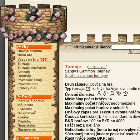
Hry
Prihlasovacie meno:
Hlavná stránka
Regist
Nová hra
Výzvy na hru
314
(
)
Turnaje
Turnaje
(
diskutovať
)
Turnaje družstiev
Sandy's Gammon Tourney
Schody
Späť na zoznam turnajov
Rybníky
Pokerové stoly
Pravidlá hier
Druh zápasu:
Obyčajná hra
Editory hier
Typ turnaja (
?
):
každý s každým dve partie (
Úroveň členstva:
Profil
Minimálny počet hráčov:
4
Platené členstvo
Maximálny počet hráčov:
neobmedzené
Môj profil
Maximálny počet hráčov v sekcii:
8
Fotoalba
Finálový zápas pre sekciu s dvoma hráčm
Odkazovač
Časová kontrola (
?
):
7 dní, štandardná dov
Zprávy
BKR hráčov:
100 <= BKR <= 4000
Priatelia
Hráči bez BKR:
áno
Nepriatelia
Nastavenie
Nehodnotené hry (tento turnaj neovplyvní
Súkromný turnaj (budete posielať osobné
Štatistika
Řadit hráče podle BKR:
áno