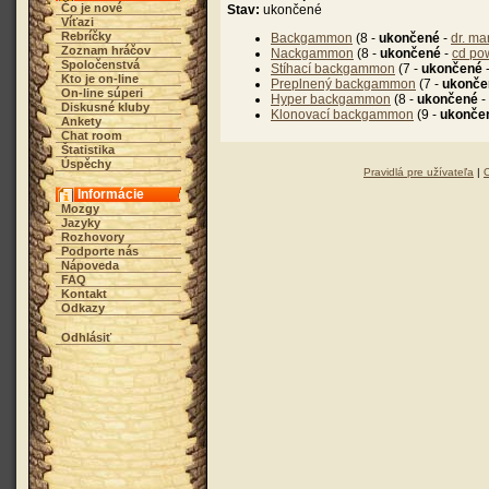
Čo je nové
Stav:
ukončené
Víťazi
Rebríčky
Backgammon
(8 -
ukončené
-
dr. ma
Zoznam hráčov
Nackgammon
(8 -
ukončené
-
cd po
Spoločenstvá
Stíhací backgammon
(7 -
ukončené
Kto je on-line
Preplnený backgammon
(7 -
ukonče
On-line súperi
Hyper backgammon
(8 -
ukončené
-
Diskusné kluby
Klonovací backgammon
(9 -
ukonče
Ankety
Chat room
Štatistika
Úspěchy
Pravidlá pre užívateľa
|
Informácie
Mozgy
Jazyky
Rozhovory
Podporte nás
Nápoveda
FAQ
Kontakt
Odkazy
Odhlásiť