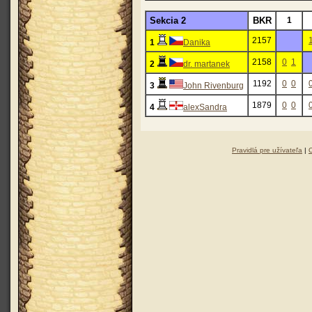
Sekcia 2
BKR
1
2157
1
Danika
2158
0
1
2
dr. martanek
1192
0
0
3
John Rivenburg
1879
0
0
4
alexSandra
Pravidlá pre užívateľa
|