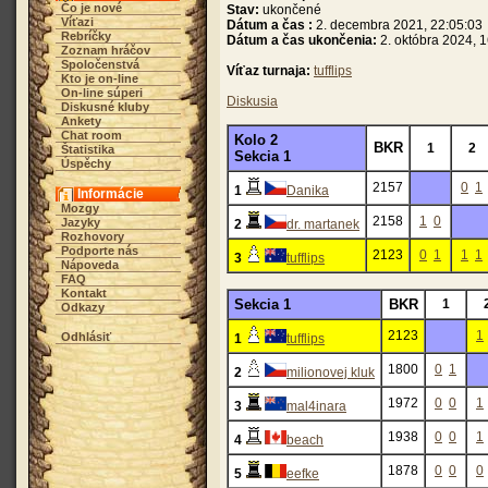
Čo je nové
Stav:
ukončené
Víťazi
Dátum a čas :
2. decembra 2021, 22:05:03
Rebríčky
Dátum a čas ukončenia:
2. októbra 2024, 
Zoznam hráčov
Spoločenstvá
Víťaz turnaja:
tufflips
Kto je on-line
On-line súperi
Diskusia
Diskusné kluby
Ankety
Chat room
Kolo 2
BKR
1
2
Štatistika
Sekcia 1
Úspěchy
2157
0
1
1
Danika
Informácie
Mozgy
2158
1
0
Jazyky
2
dr. martanek
Rozhovory
Podporte nás
2123
0
1
1
1
3
tufflips
Nápoveda
FAQ
Kontakt
Sekcia 1
BKR
1
Odkazy
2123
1
Odhlásiť
1
tufflips
1800
0
1
2
milionovej kluk
1972
0
0
1
3
mal4inara
1938
0
0
1
4
beach
1878
0
0
0
5
eefke