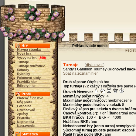
Hry
Prihlasovacie meno:
Hlavná stránka
Regist
Nová hra
Výzvy na hru
399
(
)
Turnaje
Turnaje
(
diskutovať
)
Turnaje družstiev
Sandy's Gammon Tourney
(Klonovací ba
Schody
Späť na zoznam hier
Rybníky
Pokerové stoly
Pravidlá hier
Druh zápasu:
Obyčajná hra
Editory hier
Typ turnaja (
?
):
každý s každým dve partie (
Úroveň členstva:
Profil
Minimálny počet hráčov:
4
Platené členstvo
Maximálny počet hráčov:
neobmedzené
Môj profil
Maximálny počet hráčov v sekcii:
8
Fotoalba
Finálový zápas pre sekciu s dvoma hráčm
Odkazovač
Časová kontrola (
?
):
7 dní, štandardná dov
Zprávy
BKR hráčov:
100 <= BKR <= 4000
Priatelia
Hráči bez BKR:
áno
Nepriatelia
Nastavenie
Nehodnotené hry (tento turnaj neovplyvní
Súkromný turnaj (budete posielať osobné
Štatistika
Řadit hráče podle BKR:
áno