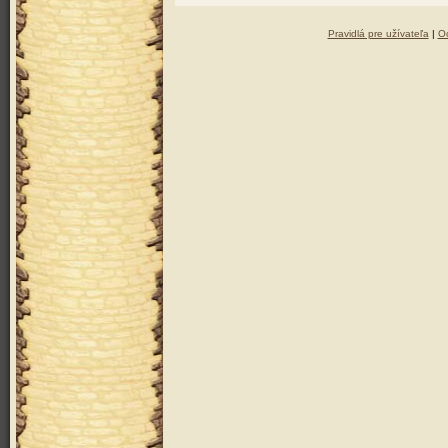
Pravidlá pre užívateľa
|
Oc