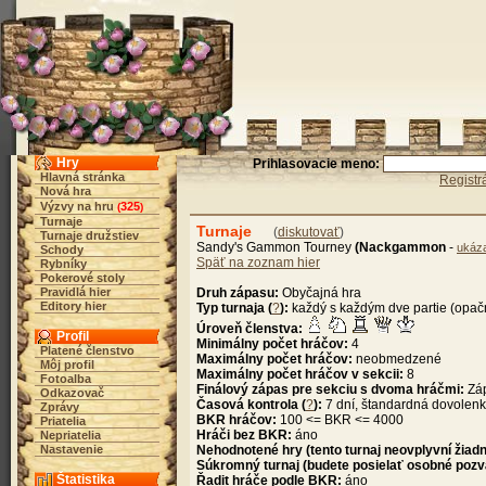
Hry
Prihlasovacie meno:
Hlavná stránka
Registr
Nová hra
Výzvy na hru
325
(
)
Turnaje
Turnaje
(
diskutovať
)
Turnaje družstiev
Sandy's Gammon Tourney
(Nackgammon
-
ukáza
Schody
Späť na zoznam hier
Rybníky
Pokerové stoly
Pravidlá hier
Druh zápasu:
Obyčajná hra
Editory hier
Typ turnaja (
?
):
každý s každým dve partie (opač
Úroveň členstva:
Profil
Minimálny počet hráčov:
4
Platené členstvo
Maximálny počet hráčov:
neobmedzené
Môj profil
Maximálny počet hráčov v sekcii:
8
Fotoalba
Finálový zápas pre sekciu s dvoma hráčmi:
Záp
Odkazovač
Časová kontrola (
?
):
7 dní, štandardná dovolen
Zprávy
BKR hráčov:
100 <= BKR <= 4000
Priatelia
Hráči bez BKR:
áno
Nepriatelia
Nastavenie
Nehodnotené hry (tento turnaj neovplyvní žiad
Súkromný turnaj (budete posielať osobné pozv
Štatistika
Řadit hráče podle BKR:
áno