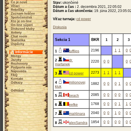
Čo je nové
Stav:
ukončené
Víťazi
Dátum a čas :
2. decembra 2021, 22:05:02
Rebríčky
Dátum a čas ukončenia:
19. júna 2022, 23:05:0
Zoznam hráčov
Spoločenstvá
Víťaz turnaja:
cd power
Kto je on-line
On-line súperi
Diskusia
Diskusné kluby
Ankety
Chat room
Sekcia 1
BKR
1
2
3
Štatistika
Úspěchy
2196
1
1
0
1
tufflips
Informácie
Mozgy
Jazyky
2
dr.
2220
0
0
0
Rozhovory
martanek
Podporte nás
Nápoveda
2273
1
1
1
1
3
cd power
FAQ
Kontakt
4
milionovej
Odkazy
1882
0
0
0
1
0
kluk
Odhlásiť
2085
0
0
0
0
0
5
beach
1768
0
0
0
1
1
6
eefke
2040
0
0
1
0
0
7
mal4inara
1854
0
0
0
0
0
8
alexSandra