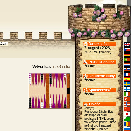
Dátum a čas
7. augusta 2026,
20:31:50 (
)
zmeniť
Priatelia on-line
žiadny
Vytvoril(a):
alexSandra
Obľúbené kluby
žiadny
Spoločenstvá
žiadne
Tip dňa
(
skryť
)
Pomocou Zápisníka
otestujte vzhľad
popisu s HTML tagmi
vo vašom profile, skôr
než si profil naozaj
zmeníte. (Iba pre