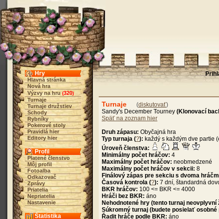
Hry
Prih
Hlavná stránka
Nová hra
Výzvy na hru
320
(
)
Turnaje
Turnaje
(
diskutovať
)
Turnaje družstiev
Sandy's December Tourney
(Klonovací b
Schody
Späť na zoznam hier
Rybníky
Pokerové stoly
Pravidlá hier
Druh zápasu:
Obyčajná hra
Editory hier
Typ turnaja (
?
):
každý s každým dve partie (
Úroveň členstva:
Profil
Minimálny počet hráčov:
4
Platené členstvo
Maximálny počet hráčov:
neobmedzené
Môj profil
Maximálny počet hráčov v sekcii:
8
Fotoalba
Finálový zápas pre sekciu s dvoma hráčm
Odkazovač
Časová kontrola (
?
):
7 dní, štandardná dov
Zprávy
BKR hráčov:
100 <= BKR <= 4000
Priatelia
Hráči bez BKR:
áno
Nepriatelia
Nastavenie
Nehodnotené hry (tento turnaj neovplyvní
Súkromný turnaj (budete posielať osobné
Štatistika
Řadit hráče podle BKR:
áno