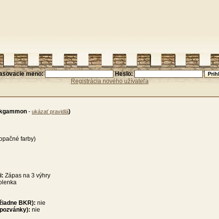
lasovacie meno:
Heslo:
Registrácia nového užívateľa
ackgammon
-
)
ukázať pravidlá
opačné farby)
i:
Zápas na 3 výhry
olenka
 žiadne BKR):
nie
 pozvánky):
nie