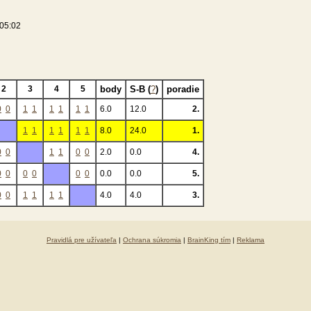
:05:02
2
3
4
5
body
S-B (
?
)
poradie
0
0
1
1
1
1
1
1
6.0
12.0
2.
1
1
1
1
1
1
8.0
24.0
1.
0
0
1
1
0
0
2.0
0.0
4.
0
0
0
0
0
0
0.0
0.0
5.
0
0
1
1
1
1
4.0
4.0
3.
Pravidlá pre užívateľa
|
Ochrana súkromia
|
BrainKing tím
|
Reklama