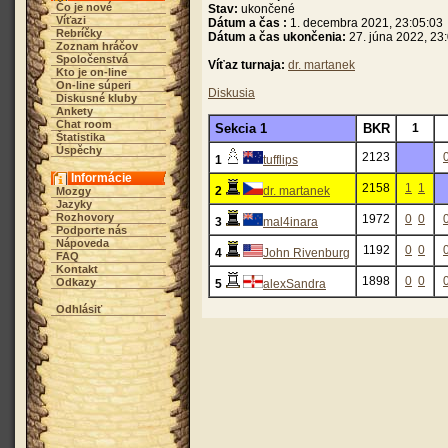
Čo je nové
Stav:
ukončené
Víťazi
Dátum a čas :
1. decembra 2021, 23:05:03
Rebríčky
Dátum a čas ukončenia:
27. júna 2022, 23
Zoznam hráčov
Spoločenstvá
Víťaz turnaja:
dr. martanek
Kto je on-line
On-line súperi
Diskusia
Diskusné kluby
Ankety
Chat room
Sekcia 1
BKR
1
Štatistika
Úspěchy
2123
1
tufflips
Informácie
2158
1
1
2
dr. martanek
Mozgy
Jazyky
Rozhovory
1972
0
0
3
mal4inara
Podporte nás
Nápoveda
1192
0
0
4
John Rivenburg
FAQ
Kontakt
1898
0
0
Odkazy
5
alexSandra
Odhlásiť