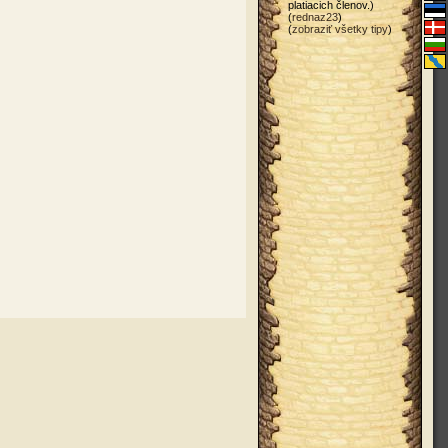
platiacich členov.)
(
rednaz23
)
(
zobraziť všetky tipy
)