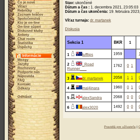
Čo je nové
Stav:
ukončené
Víťazi
Dátum a čas :
1. decembra 2021, 23:05:03
Rebríčky
Dátum a čas ukončenia:
19. februára 2023
Zoznam hráčov
Spoločenstvá
Víťaz turnaja:
dr. martanek
Kto je on-line
On-line súperi
Diskusia
Diskusné kluby
Ankety
Chat room
Sekcia 1
BKR
1
Štatistika
Úspěchy
1959
1
tufflips
Informácie
Mozgy
Jazyky
2
_Road
1762
0
1
Rozhovory
Runner___
Podporte nás
Nápoveda
2058
1
1
3
dr. martanek
FAQ
Kontakt
1960
0
1
4
mal4inara
Odkazy
Odhlásiť
2068
0
0
5
alexSandra
1492
0
0
6
alex3020
Pravidlá pre užívateľa
|