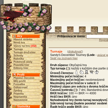
Hry
Prihlasovacie meno:
Hlavná stránka
Regist
Nová hra
Výzvy na hru
332
(
)
Turnaje
Turnaje
(
diskutovať
)
Turnaje družstiev
Sandy's December Tourney
(Lode
-
ukázať pr
Schody
Späť na zoznam hier
Rybníky
Pokerové stoly
Pravidlá hier
Druh zápasu:
Obyčajná hra
Editory hier
Typ turnaja (
?
):
každý s každým dve partie (
Úroveň členstva:
Profil
Minimálny počet hráčov:
4
Platené členstvo
Maximálny počet hráčov:
neobmedzené
Môj profil
Maximálny počet hráčov v sekcii:
8
Fotoalba
Finálový zápas pre sekciu s dvoma hráčm
Odkazovač
Časová kontrola (
?
):
7 dní, štandardná dov
Zprávy
BKR hráčov:
100 <= BKR <= 4000
Priatelia
Hráči bez BKR:
áno
Nepriatelia
Nastavenie
Nehodnotené hry (tento turnaj neovplyvní
Súkromný turnaj (budete posielať osobné
Štatistika
Řadit hráče podle BKR:
áno