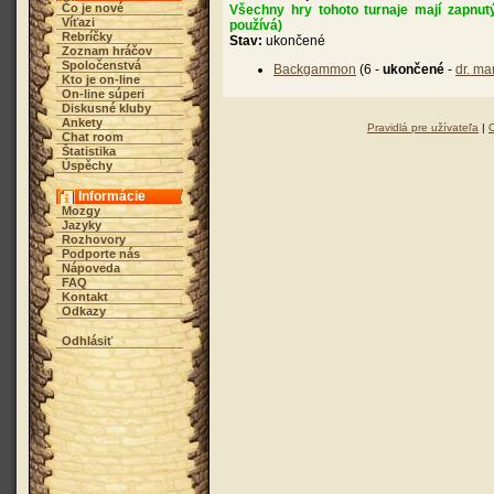
Čo je nové
Všechny hry tohoto turnaje mají zapnut
Víťazi
používá)
Rebríčky
Stav:
ukončené
Zoznam hráčov
Spoločenstvá
Backgammon
(6 -
ukončené
-
dr. ma
Kto je on-line
On-line súperi
Diskusné kluby
Ankety
Pravidlá pre užívateľa
|
Chat room
Štatistika
Úspěchy
Informácie
Mozgy
Jazyky
Rozhovory
Podporte nás
Nápoveda
FAQ
Kontakt
Odkazy
Odhlásiť