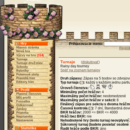
Hry
Prihlasovacie meno:
Hlavná stránka
Regist
Nová hra
Výzvy na hru
314
(
)
Turnaje
Turnaje
(
diskutovať
)
Turnaje družstiev
Rainy day tourney
Schody
Späť na zoznam turnajov
Rybníky
Pokerové stoly
Pravidlá hier
Druh zápasu:
Zápas na 5 bodov so zdvojo
Editory hier
Typ turnaja (
?
):
každý s každým jednu parti
Úroveň členstva:
Profil
Minimálny počet hráčov:
4
Platené členstvo
Maximálny počet hráčov:
neobmedzené
Môj profil
Maximálny počet hráčov v sekcii:
8
Fotoalba
Finálový zápas pre sekciu s dvoma hráčm
Odkazovač
Časová kontrola (
?
):
7 dní, štandardná dov
Zprávy
BKR hráčov:
2000 <= BKR <= 4000
Priatelia
Hráči bez BKR:
nie
Nepriatelia
Nastavenie
Nehodnotené hry (tento turnaj neovplyvní
Súkromný turnaj (budete posielať osobné
Štatistika
Řadit hráče podle BKR:
áno