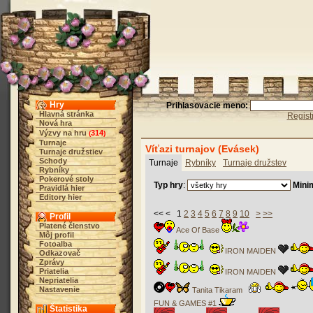
Hry
Prihlasovacie meno:
Hlavná stránka
Regist
Nová hra
Výzvy na hru
314
(
)
Turnaje
Víťazi turnajov (Evásek)
Turnaje družstiev
Schody
Turnaje
Rybníky
Turnaje družstev
Rybníky
Pokerové stoly
Typ hry
:
Mini
Pravidlá hier
Editory hier
<< < 1
2
3
4
5
6
7
8
9
10
>
>>
Profil
Platené členstvo
Ace Of Base
Môj profil
Fotoalba
IRON MAIDEN
Odkazovač
Zprávy
Priatelia
IRON MAIDEN
Nepriatelia
Nastavenie
Tanita Tikaram
FUN & GAMES #1
Štatistika