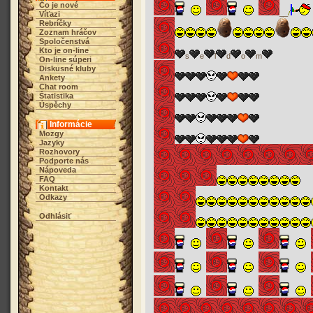
Čo je nové
__
Víťazi
Rebríčky
Zoznam hráčov
Spoločenstvá
Kto je on-line
s
e
l
d
o
m
On-line súperi
Diskusné kluby
Ankety
Chat room
Štatistika
Úspěchy
Informácie
Mozgy
Jazyky
Rozhovory
Podporte nás
Nápoveda
FAQ
Kontakt
Odkazy
Odhlásiť