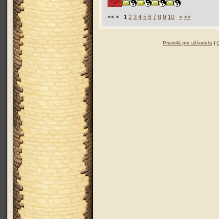
<< < 1
2
3
4
5
6
7
8
9
10
>
>>
Pravidlá pre užívateľa
|