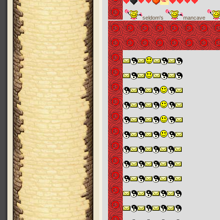
seldom's
mancave