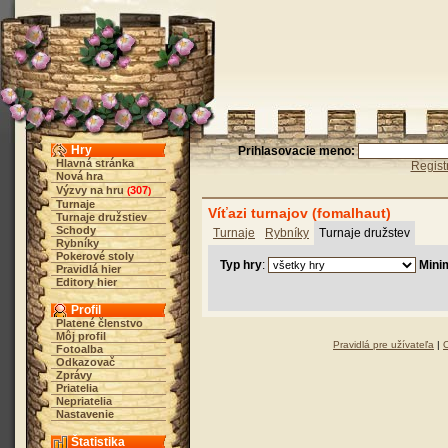
Hry
Prihlasovacie meno:
Hlavná stránka
Regist
Nová hra
Výzvy na hru
307
(
)
Turnaje
Víťazi turnajov (fomalhaut)
Turnaje družstiev
Schody
Turnaje
Rybníky
Turnaje družstev
Rybníky
Pokerové stoly
Typ hry
:
Mini
Pravidlá hier
Editory hier
Profil
Platené členstvo
Môj profil
Pravidlá pre užívateľa
|
Fotoalba
Odkazovač
Zprávy
Priatelia
Nepriatelia
Nastavenie
Štatistika