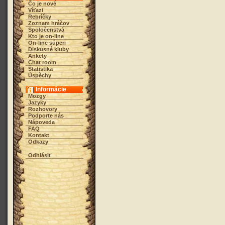
Čo je nové
Víťazi
Rebríčky
Zoznam hráčov
Spoločenstvá
Kto je on-line
On-line súperi
Diskusné kluby
Ankety
Chat room
Štatistika
Úspěchy
Informácie
Mozgy
Jazyky
Rozhovory
Podporte nás
Nápoveda
FAQ
Kontakt
Odkazy
Odhlásiť