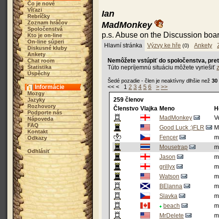
Čo je nové
Víťazi
Ian
Rebríčky
Zoznam hráčov
MadMonkey
Spoločenstvá
p.s. Abuse on the Discussion boar
Kto je on-line
On-line súperi
Hlavní stránka
Výzvy ke hře
Ankety
(0)
Diskusné kluby
Ankety
Nemôžete vstúpiť do spoločenstva, pret
Chat room
Štatistika
Túto nepríjemnú situáciu môžete vyriešiť
Úspěchy
Šedé pozadie - člen je neaktívny dlhšie než
30
Informácie
<< < 1
2
3
4
5
6
>
>>
Mozgy
259 členov
Jazyky
Rozhovory
Členstvo
Vlajka
Meno
H
Podporte nás
MadMonkey
V
Nápoveda
FAQ
Good Luck :)FLR
M
Kontakt
Fencer
m
Odkazy
Mousetrap
m
Odhlásiť
Jason
m
grillyx
m
Watson
m
BElanna
m
Slavka
m
beach
m
MrDelete
m