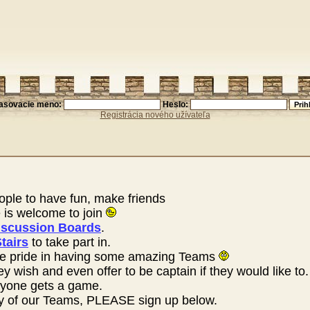
lasovacie meno:
Heslo:
Registrácia nového užívateľa
ople to have fun, make friends
is welcome to join
iscussion Boards
.
tairs
to take part in.
e pride in having some amazing Teams
wish and even offer to be captain if they would like to.
eryone gets a game.
ny of our Teams, PLEASE sign up below.