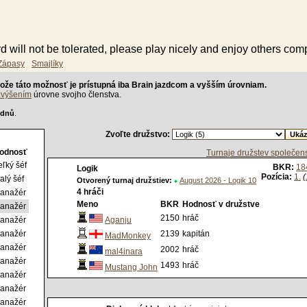
d will not be tolerated, please play nicely and enjoy others co
Zápasy
Smajlíky
ože táto možnosť je prístupná iba Brain jazdcom a vyšším úrovniam.
zvýšením
úrovne svojho členstva.
 dnů
.
Zvoľte družstvo:
odnosť
Turnaje družstev společen
eľký šéf
BKR:
18
Logik
Pozícia:
1.
(
alý šéf
Otvorený turnaj družstiev:
August 2026 - Logik 10
4 hráči
anažér
Meno
BKR
Hodnosť v družstve
anažér
2150
hráč
anažér
Aganju
anažér
2139
kapitán
MadMonkey
anažér
2002
hráč
mal4inara
anažér
1493
hráč
Mustang John
anažér
anažér
anažér