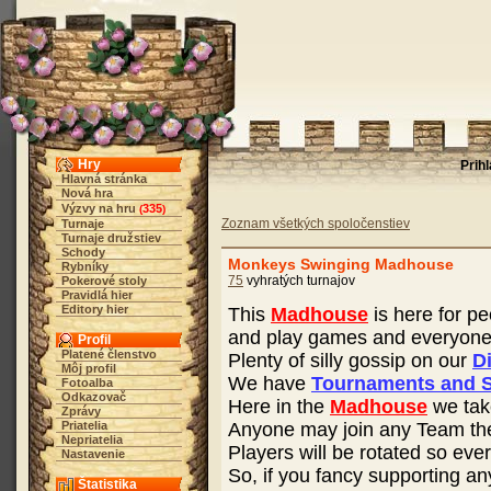
Hry
Prih
Hlavná stránka
Nová hra
Výzvy na hru
335
(
)
Zoznam všetkých spoločenstiev
Turnaje
Turnaje družstiev
Schody
Monkeys Swinging Madhouse
Rybníky
75
vyhratých turnajov
Pokerové stoly
Pravidlá hier
Editory hier
This
Madhouse
is here for pe
and play games and everyone 
Profil
Platené členstvo
Plenty of silly gossip on our
D
Môj profil
We have
Tournaments and S
Fotoalba
Odkazovač
Here in the
Madhouse
we tak
Zprávy
Priatelia
Anyone may join any Team they 
Nepriatelia
Players will be rotated so ev
Nastavenie
So, if you fancy supporting a
Štatistika