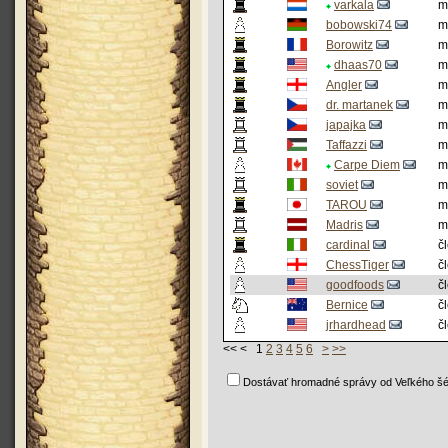
varkala
m
bobowski74
m
Borowitz
m
dhaas70
m
Angler
m
dr. martanek
m
japajka
m
Taffazzi
m
Carpe Diem
m
soviet
m
TAROU
m
Madris
m
cardinal
č
ChessTiger
č
goodfoods
č
Bernice
č
jrhardhead
č
<< < 1
2
3
4
5
6
>
>>
Dostávať hromadné správy od Veľkého šé