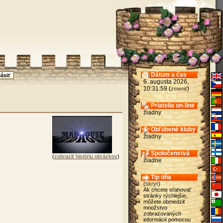
Dátum a čas
6. augusta 2026,
10:31:59 (
)
zmeniť
Priatelia on-line
žiadny
Obľúbené kluby
žiadny
Spoločenstvá
(
zobraziť históriu obrázkov
)
žiadne
Tip dňa
(
skryť
)
Ak chcete sťahovať
stránky rýchlejšie,
môžete obmedziť
množstvo
zobrazovaných
informácií pomocou