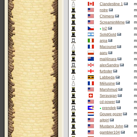
Clandestine 1
m
nstre
m
Chimera
m
ScreaminMime
m
iv2
m
SolidGold
m
arpa
m
Macounet
m
aaru
m
mal4inara
m
alexSandra
m
furbster
m
Labbeda
m
Mélusine
m
Marshmud
m
Seravajan
m
cd power
m
prendek
m
Gouwe gozer
m
ajtgirl
m
Mustang John
m
gambler104
m