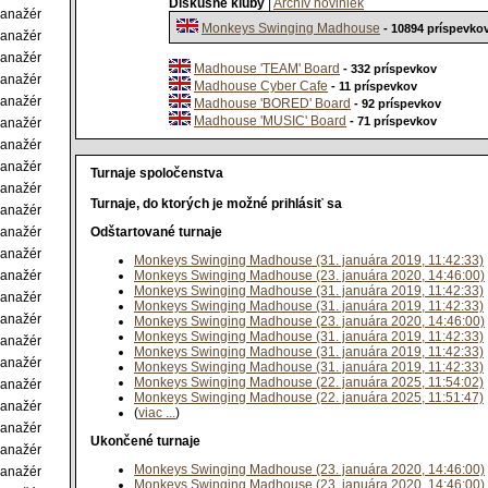
Diskusné kluby
|
Archív noviniek
anažér
Monkeys Swinging Madhouse
- 10894 príspevko
anažér
anažér
Madhouse 'TEAM' Board
- 332 príspevkov
anažér
Madhouse Cyber Cafe
- 11 príspevkov
anažér
Madhouse 'BORED' Board
- 92 príspevkov
Madhouse 'MUSIC' Board
- 71 príspevkov
anažér
anažér
anažér
Turnaje spoločenstva
anažér
Turnaje, do ktorých je možné prihlásiť sa
anažér
anažér
Odštartované turnaje
anažér
Monkeys Swinging Madhouse (31. januára 2019, 11:42:33)
anažér
Monkeys Swinging Madhouse (23. januára 2020, 14:46:00)
Monkeys Swinging Madhouse (31. januára 2019, 11:42:33)
anažér
Monkeys Swinging Madhouse (31. januára 2019, 11:42:33)
anažér
Monkeys Swinging Madhouse (23. januára 2020, 14:46:00)
Monkeys Swinging Madhouse (31. januára 2019, 11:42:33)
anažér
Monkeys Swinging Madhouse (31. januára 2019, 11:42:33)
anažér
Monkeys Swinging Madhouse (31. januára 2019, 11:42:33)
Monkeys Swinging Madhouse (22. januára 2025, 11:54:02)
anažér
Monkeys Swinging Madhouse (22. januára 2025, 11:51:47)
anažér
(
viac ...
)
anažér
Ukončené turnaje
anažér
Monkeys Swinging Madhouse (23. januára 2020, 14:46:00)
anažér
Monkeys Swinging Madhouse (23. januára 2020, 14:46:00)