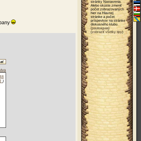
stránky Nastavenia.
Alebo skúste zmeniť
počet zobrazovaných
hier na Hlavnej
stránke a počet
príspevkov na stránke
mpany
diskusného klubu.
(
pauloaguia
)
(
zobraziť všetky tipy
)
stva
48
1.
)