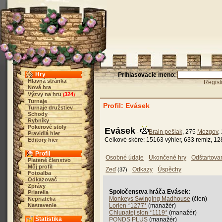
Hry
Prihlasovacie meno:
Hlavná stránka
Regist
Nová hra
Výzvy na hru
324
(
)
Turnaje
Profil: Evásek
Turnaje družstiev
Schody
Rybníky
Pokerové stoly
Evásek
-
Brain pešiak
, 275
Mozgov
,
Pravidlá hier
Celkové skóre: 15163 výhier, 633 remíz, 12
Editory hier
Profil
Osobné údaje
Ukončené hry
Odštartova
Platené členstvo
Môj profil
Zeď
Odkazy
Úspěchy
(37)
Fotoalba
Odkazovač
Zprávy
Spoločenstva hráča Evásek:
Priatelia
Monkeys Swinging Madhouse
(člen)
Nepriatelia
Nastavenie
Lorien *1277*
(manažér)
Chlupatej slon *1119*
(manažér)
Štatistika
PONDS PLUS
(manažér)