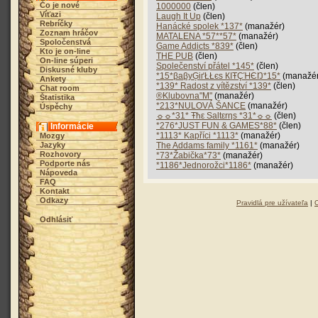
Čo je nové
1000000
(člen)
Víťazi
Laugh It Up
(člen)
Rebríčky
Hanácké spolek *137*
(manažér)
Zoznam hráčov
MATALENA *57**57*
(manažér)
Spoločenstvá
Game Addicts *839*
(člen)
Kto je on-line
THE PUB
(člen)
On-line súperi
Společenství přátel *145*
(člen)
Diskusné kluby
*15*βaβyĢіґŁŁєs КIŦÇΉЄŊ*15*
(manažér
Ankety
*139* Radost z vítězství *139*
(člen)
Chat room
®Klubovna"M"
(manažér)
Štatistika
*213*NULOVÁ ŠANCE
(manažér)
Úspěchy
☼☼*31* Ŧħε Saltεrηs *31*☼☼
(člen)
*276*JUST FUN & GAMES*88*
(člen)
Informácie
*1113* Kapříci *1113*
(manažér)
Mozgy
Jazyky
The Addams family *1161*
(manažér)
Rozhovory
*73*Žabička*73*
(manažér)
Podporte nás
*1186*Jednorožci*1186*
(manažér)
Nápoveda
FAQ
Kontakt
Odkazy
Pravidlá pre užívateľa
|
Odhlásiť