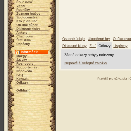
Čo je nové
Víťazi
Rebríčky
Zoznam hráčov
Spoločenstvá
Kto je on-line
On-line súperi
Diskusné kluby
Ankety
Chat room
Osobné údaje
Ukončené hry
Odštartova
Štatistika
Úspěchy
Diskusné kluby
Zeď
Odkazy
Úspěchy
Informácie
Žádné odkazy nebyly nalezeny.
Mozgy
Jazyky
Nejnovější veřejné záložky
Rozhovory
Podporte nás
Nápoveda
FAQ
Kontakt
Pravidlá pre užívateľa
|
Odkazy
Odhlásiť