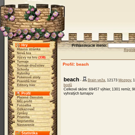
Hry
Prihlasovacie meno:
Hlavná stránka
Regist
Nová hra
Výzvy na hru
338
(
)
Turnaje
Profil: beach
Turnaje družstiev
Schody
Rybníky
Pokerové stoly
beach
-
Brain veža
, 12173
Mozgov
, 
Pravidlá hier
bodů
Editory hier
Celkové skóre: 69457 výhier, 1301 remíz, 9
Profil
vyhratých turnajov
Platené členstvo
Môj profil
Fotoalba
Odkazovač
Zprávy
Priatelia
Nepriatelia
Nastavenie
Štatistika