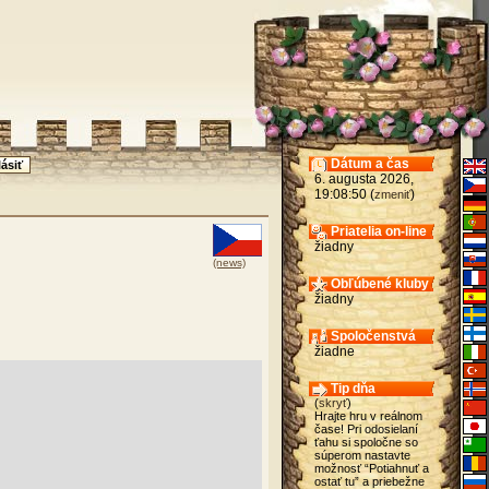
Dátum a čas
6. augusta 2026,
19:08:50 (
)
zmeniť
Priatelia on-line
žiadny
(news)
Obľúbené kluby
žiadny
Spoločenstvá
žiadne
Tip dňa
(
skryť
)
Hrajte hru v reálnom
čase! Pri odosielaní
ťahu si spoločne so
súperom nastavte
možnosť “Potiahnuť a
ostať tu” a priebežne