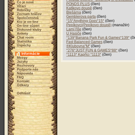
Čo je nové
PONDS PLUS
(člen)
Víťazi
Katíkovo doupě
(člen)
Rebríčky
Blešárna
(člen)
Zoznam hráčov
Gemblerova parta
(člen)
Spoločenstvá
*15*Aηythiηg Goεs*15*
(člen)
Kto je on-line
Pepíkovci(Pepíkovo doupě)
(manažér)
On-line súperi
Lamí říše
(člen)
Diskusné kluby
U Hasiče
(člen)
Ankety
Chat room
*139*Banana Park Fun & Games*139*
(čl
Štatistika
Fast Balanced Games
(člen)
Úspěchy
®Klubovna"M"
(člen)
*276*JUST FUN & GAMES*88*
(člen)
Informácie
*1113* Kapříci *1113*
(člen)
Mozgy
Jazyky
Rozhovory
Podporte nás
Nápoveda
FAQ
Kontakt
Odkazy
Odhlásiť