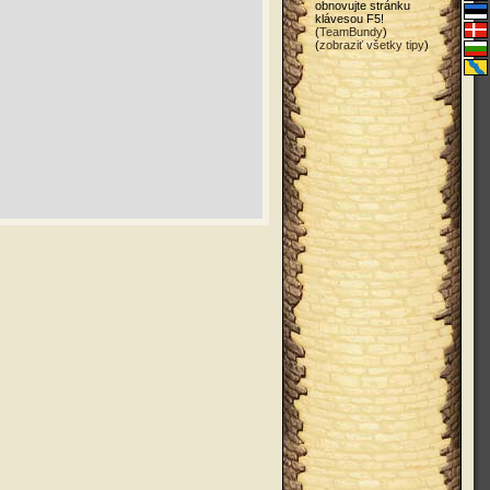
obnovujte stránku
klávesou F5!
(
TeamBundy
)
(
zobraziť všetky tipy
)