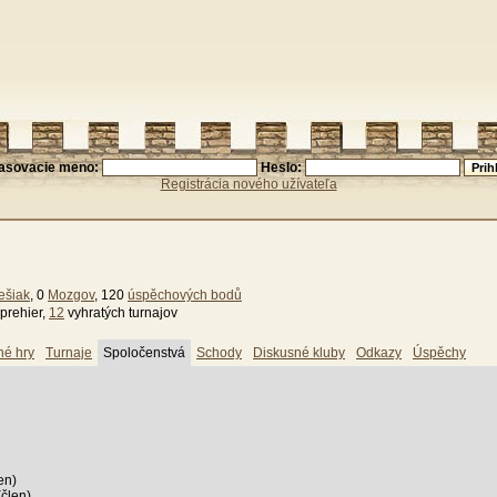
lasovacie meno:
Heslo:
Registrácia nového užívateľa
ešiak
, 0
Mozgov
, 120
úspěchových bodů
prehier,
12
vyhratých turnajov
né hry
Turnaje
Spoločenstvá
Schody
Diskusné kluby
Odkazy
Úspěchy
en)
člen)