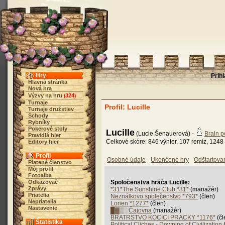
Hry
Prih
Hlavná stránka
Nová hra
Výzvy na hru
324
(
)
Turnaje
Profil: Lucille
Turnaje družstiev
Schody
Rybníky
Pokerové stoly
Lucille
(Lucie Šenauerová) -
Brain p
Pravidlá hier
Celkové skóre: 846 výhier, 107 remíz, 1248 
Editory hier
Profil
Osobné údaje
Ukončené hry
Odštartova
Platené členstvo
Môj profil
Fotoalba
Odkazovač
Spoločenstva hráča Lucille:
Zprávy
*31*The Sunshine Club *31*
(manažér)
Priatelia
Neználkovo společenstvo *793*
(člen)
Nepriatelia
Lorien *1277*
(člen)
Nastavenie
█▓▒░Čajovna
(manažér)
BRATRSTVO KOCICI PRACKY *1176*
(čl
Štatistika
Political Cliches - Downing of Civilization
(