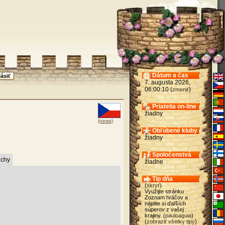
Dátum a čas
7. augusta 2026,
06:00:10 (
)
zmeniť
Priatelia on-line
žiadny
(news)
Obľúbené kluby
žiadny
Spoločenstvá
chy
žiadne
Tip dňa
(
skryť
)
Využijte stránku
Zoznam hráčov a
nájdite si ďaľších
súperov z vašej
krajiny. (
pauloaguia
)
(
zobraziť všetky tipy
)