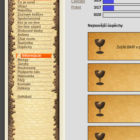
5/29
Členství
Čo je nové
Víťazi
Poker
3/17
Rebríčky
Zoznam hráčov
0/20
Spoločenstvá
Kto je on-line
Nejnovější úspěchy
On-line súperi
Diskusné kluby
Ankety
Chat room
Štatistika
Úspěchy
Zvýšit BKR v 
Informácie
Mozgy
Jazyky
Rozhovory
Podporte nás
Nápoveda
FAQ
Kontakt
Odkazy
Odhlásiť