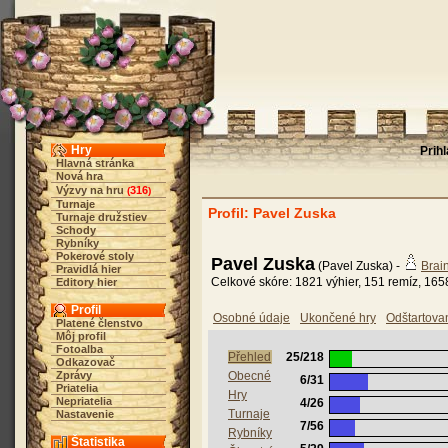
Hry
Prih
Hlavná stránka
Nová hra
Výzvy na hru
316
(
)
Turnaje
Profil: Pavel Zuska
Turnaje družstiev
Schody
Rybníky
Pokerové stoly
Pavel Zuska
(Pavel Zuska) -
Brai
Pravidlá hier
Celkové skóre: 1821 výhier, 151 remíz, 165
Editory hier
Profil
Osobné údaje
Ukončené hry
Odštartova
Platené členstvo
Môj profil
Fotoalba
Přehled
25/218
Odkazovač
Zprávy
Obecné
6/31
Priatelia
Hry
Nepriatelia
4/26
Turnaje
Nastavenie
7/56
Rybníky
Štatistika