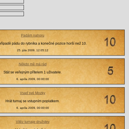
Padám nahoru
případě pádu do rybníka a konečné pozice horší než 10.
25. júla 2009, 12:05:12
Někdo mě má rád
Stát se veřejným přítelem 1 uživatele.
6. apríla 2009, 00:00:00
Vsaď své Mozky
Hrát turnaj se vstupním poplatkem.
6. apríla 2009, 00:00:00
Vítěz turnaje družstev