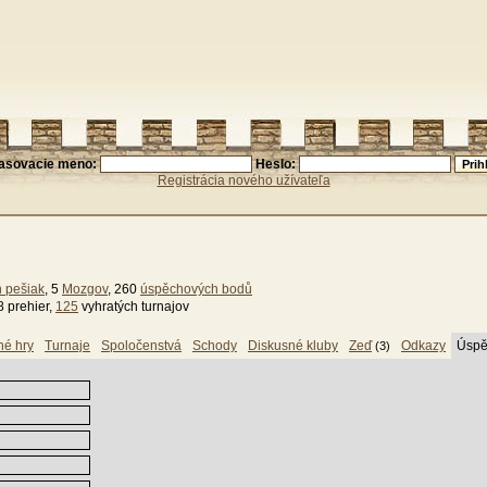
lasovacie meno:
Heslo:
Registrácia nového užívateľa
n pešiak
, 5
Mozgov
, 260
úspěchových bodů
8 prehier,
125
vyhratých turnajov
né hry
Turnaje
Spoločenstvá
Schody
Diskusné kluby
Zeď
Odkazy
Úspě
(3)