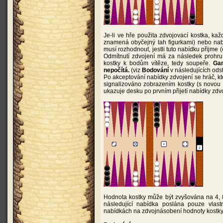
Je-li ve hře použita zdvojovací kostka, ka
znamená obyčejný tah figurkami) nebo nabí
musí rozhodnout, jestli tuto nabídku přijme
Odmítnutí zdvojení má za následek prohru p
kostky k bodům vítěze, tedy soupeře.
Gam
nepočítá.
(viz
Bodování
v následujících ods
Po akceptování nabídky zdvojení se hráč, kte
signalizováno zobrazením kostky (s novou 
ukazuje desku po prvním přijetí nabídky zdvo
Hodnota kostky může být zvyšována na 4, 8,
následující nabídka poslána pouze vlastní
nabídkách na zdvojnásobení hodnoty kostky