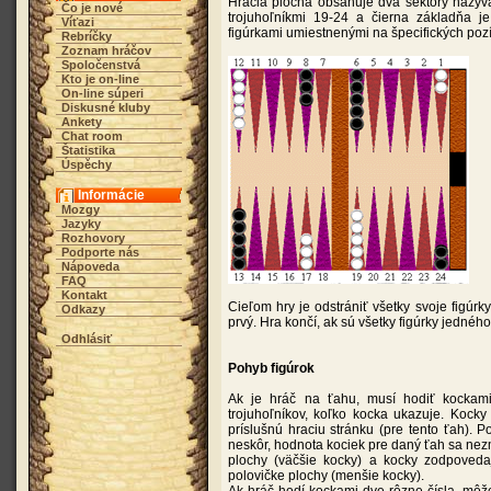
Hracia plocha obsahuje dva sektory nazýva
Čo je nové
trojuhoľníkmi 19-24 a čierna základňa je
Víťazi
figúrkami umiestnenými na špecifických pozí
Rebríčky
Zoznam hráčov
Spoločenstvá
Kto je on-line
On-line súperi
Diskusné kluby
Ankety
Chat room
Štatistika
Úspěchy
Informácie
Mozgy
Jazyky
Rozhovory
Podporte nás
Nápoveda
FAQ
Kontakt
Cieľom hry je odstrániť všetky svoje figúrky
Odkazy
prvý. Hra končí, ak sú všetky figúrky jednéh
Odhlásiť
Pohyb figúrok
Ak je hráč na ťahu, musí hodiť kockami
trojuhoľníkov, koľko kocka ukazuje. Kocky
príslušnú hraciu stránku (pre tento ťah). P
neskôr, hodnota kociek pre daný ťah sa nez
plochy (väčšie kocky) a kocky zodpoved
polovičke plochy (menšie kocky).