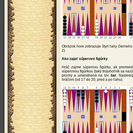
Obrázok hore zobrazuje štyri ťahy čierneho
2).
Ako zajať súperove figúrky
Hráč zajme súperovu figúrku, ak premiest
súperovou figúrkou (taký trojuhoľník sa naz
plochy a umiestnená na tzv.
bar
. Nasleduj
hráčom (od 17 do 20, pred a po ťahu).