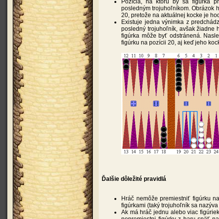
Pozícia, na ktorú by sa figúrka p
posledným trojuhoľníkom. Obrázok ho
20, pretože na aktuálnej kocke je ho
Existuje jedna výnimka z predchádz
posledný trojuhoľník, avšak žiadne 
figúrka môže byť odstránená. Nasled
figúrku na pozícii 20, aj keď jeho ko
Ďalšie dôležité pravidlá
Hráč nemôže premiestniť figúrku n
figúrkami (taký trojuhoľník sa nazýv
Ak má hráč jednu alebo viac figúrie