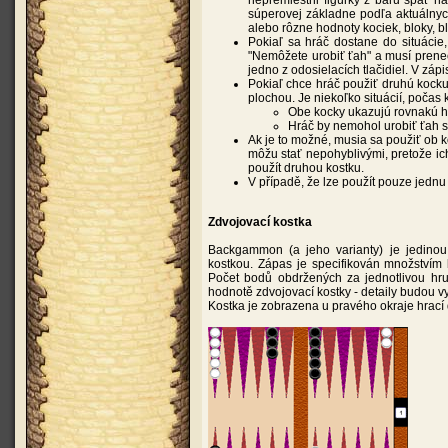
nepremiestni figúrky z baru späť na
súperovej základne podľa aktuálnyc
alebo rôzne hodnoty kociek, bloky, blo
Pokiaľ sa hráč dostane do situácie
"Nemôžete urobiť ťah" a musí prenec
jedno z odosielacích tlačidiel. V záp
Pokiaľ chce hráč použiť druhú kocku
plochou. Je niekoľko situácií, počas k
Obe kocky ukazujú rovnakú h
Hráč by nemohol urobiť ťah 
Ak je to možné, musia sa použiť ob ko
môžu stať nepohyblivými, pretože ich
použít druhou kostku.
V případě, že lze použít pouze jednu 
Zdvojovací kostka
Backgammon (a jeho varianty) je jedinou
kostkou. Zápas je specifikován množstvím 
Počet bodů obdržených za jednotlivou hru
hodnotě zdvojovací kostky - detaily budou vy
Kostka je zobrazena u pravého okraje hrací 