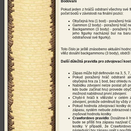
Bodování
Pokud jeden z hráčů odstraní všechny své fi
počet bodů v závislosti na finální pozici:
Obyčejná hra (1 bod) - poražený hráč 
Gammon (2 body) - poražený hráč neod
Backgammon (3 body) - poražený hráč
jeho figurky nacházejí buï na baru
odstraňoval své figurky).
Toto číslo je ještě znásobeno aktuální hodn
vítěz dosáhl backgammonu (3 body), obdrží
Další důležitá pravidla pro zdvojovací kos
Zápas může být definován na 3, 5, 7, 
Pokud poražený hráč odstranil al
obyčejná hra za 1 bod, bez ohledu na
Nabídku zdvojení nelze poslat při prv
kdo bude začínat hru) provede obyče
možnost nabídnout první zdvojení.
Chybí-li hráči k vítězství v celé
zdvojení, protože odmítnutí by vždy
Pokud hodnota zdvojovací kostky dos
zápasu, systém nebude zobrazovat d
zvyšovat hodnotu kostky.
Crawfordovo pravidlo
: Dosáhne-li h
bude se příští hra zápasu nazývat 
kostky. V případě, že Crawfordov
následující hry zápasu opět s použití