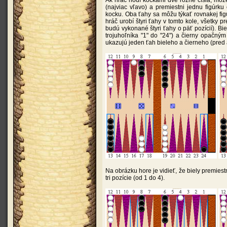
Ak hráč hodí kockami dve rôzne čísla, môž
(najviac vľavo) a premiestni jednu figúrku
kocku. Oba ťahy sa môžu týkať rovnakej fig
hráč urobí štyri ťahy v tomto kole, všetky 
budú vykonané štyri ťahy o päť pozícií). Bi
trojuhoľníka "1" do "24") a čierny opačný
ukazujú jeden ťah bieleho a čierneho (pred 
Na obrázku hore je vidieť, že biely premiestn
tri pozície (od 1 do 4).