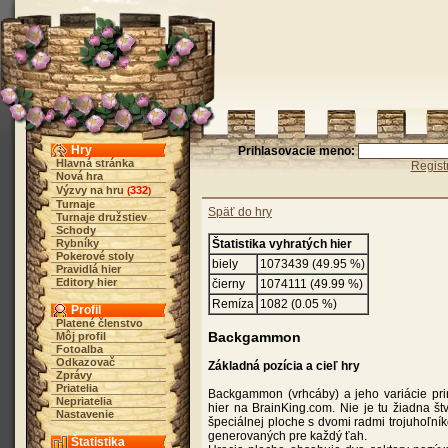
Hry
Prihlasovacie meno:
Hlavná stránka
Regist
Nová hra
Výzvy na hru
332
(
)
Turnaje
Späť do hry
Turnaje družstiev
Schody
Rybníky
Štatistika vyhratých hier
Pokerové stoly
biely
1073439 (49.95 %)
Pravidlá hier
Editory hier
čierny
1074111 (49.99 %)
Remíza
1082 (0.05 %)
Profil
Platené členstvo
Backgammon
Môj profil
Fotoalba
Odkazovač
Základná pozícia a cieľ hry
Zprávy
Priatelia
Backgammon (vrhcáby) a jeho variácie pri
Nepriatelia
hier na BrainKing.com. Nie je tu žiadna št
Nastavenie
špeciálnej ploche s dvomi radmi trojuhoľn
generovaných pre každý ťah.
Štatistika