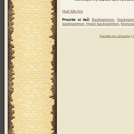
Hrať túto hru
Prezrite si tiež:
Backgammon
,
Nackgam
backgammon
,
Hyper backgammon
,
Klonov
Pravidlá pre užívateľa
|