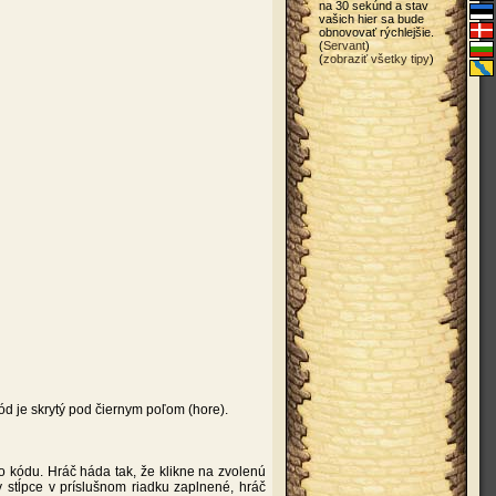
na 30 sekúnd a stav
vašich hier sa bude
obnovovať rýchlejšie.
(
Servant
)
(
zobraziť všetky tipy
)
d je skrytý pod čiernym poľom (hore).
o kódu. Hráč háda tak, že klikne na zvolenú
 stĺpce v príslušnom riadku zaplnené, hráč