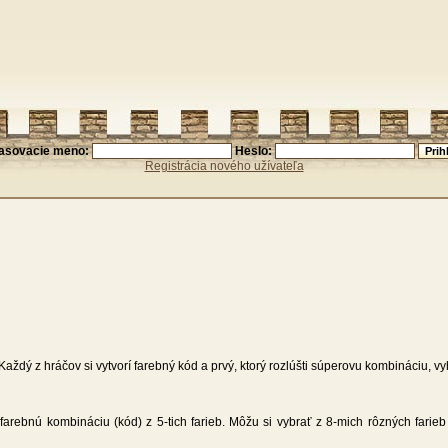
lasovacie meno:
Heslo:
Registrácia nového užívateľa
Každý z hráčov si vytvorí farebný kód a prvý, ktorý rozlúšti súperovu kombináciu, vy
 farebnú kombináciu (kód) z 5-tich farieb. Môžu si vybrať z 8-mich rôzných farie