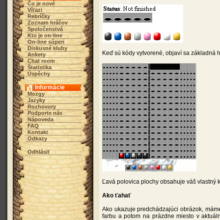
Čo je nové
Víťazi
Rebríčky
Zoznam hráčov
Spoločenstvá
Kto je on-line
On-line súperi
Diskusné kluby
Keď sú kódy vytvorené, objaví sa základná h
Ankety
Chat room
Štatistika
Úspěchy
Informácie
Mozgy
Jazyky
Rozhovory
Podporte nás
Nápoveda
FAQ
Kontakt
Odkazy
Odhlásiť
Ľavá polovica plochy obsahuje váš vlastný 
Ako ťahať
Ako ukazuje predchádzajúci obrázok, máme t
farbu a potom na prázdne miesto v aktuáln