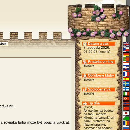
Dátum a čas
7. augusta 2026,
07:56:57 (
)
zmeniť
Priatelia on-line
žiadny
Obľúbené kluby
žiadny
Spoločenstvá
žiadne
Tip dňa
hráva hru.
(
skryť
)
Ak čakáte, až budete
na ťahu, môžete
kliknúť na “zmenit” pri
riadku “refresh” na
b a rovnaká farba môže byť použitá viackrát.
hlavnej stránke,
nastaviť túto hodnotu