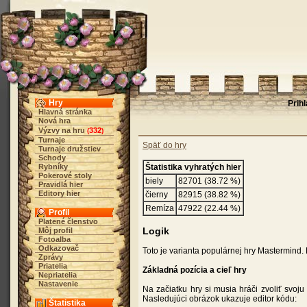
Hry
Prih
Hlavná stránka
Nová hra
Výzvy na hru
332
(
)
Turnaje
Späť do hry
Turnaje družstiev
Schody
Rybníky
Štatistika vyhratých hier
Pokerové stoly
biely
82701 (38.72 %)
Pravidlá hier
Editory hier
čierny
82915 (38.82 %)
Remíza
47922 (22.44 %)
Profil
Platené členstvo
Logik
Môj profil
Fotoalba
Odkazovač
Toto je varianta populárnej hry Mastermind. 
Zprávy
Priatelia
Základná pozícia a cieľ hry
Nepriatelia
Nastavenie
Na začiatku hry si musia hráči zvoliť svoju
Nasledujúci obrázok ukazuje editor kódu:
Štatistika