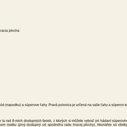
racia plocha:
kód (napodku) a súperove ťahy. Pravá polovica je určená na vaše ťahy a súperov kó
u rad 8-mich dostupných farieb, z ktorých si môžete vybrať pri hádaní súperovh
om riadku (prvý dostupný od spodného radu hracej plochy). Akonáhle sú všetky