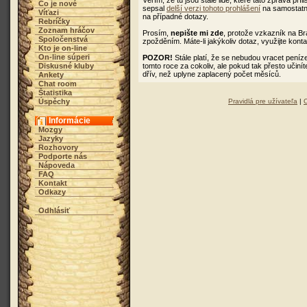
Věřím, že tu jsou stále lidé, které tato zpráva pří
Čo je nové
sepsal
delší verzi tohoto prohlášení
na samostatno
Víťazi
na případné dotazy.
Rebríčky
Zoznam hráčov
Prosím,
nepište mi zde
, protože vzkazník na B
Spoločenstvá
zpožděním. Máte-li jakýkoliv dotaz, využijte kont
Kto je on-line
On-line súperi
POZOR!
Stále platí, že se nebudou vracet peníz
Diskusné kluby
tomto roce za cokoliv, ale pokud tak přesto učiní
dřív, než uplyne zaplacený počet měsíců.
Ankety
Chat room
Štatistika
Úspěchy
Pravidlá pre užívateľa
|
Informácie
Mozgy
Jazyky
Rozhovory
Podporte nás
Nápoveda
FAQ
Kontakt
Odkazy
Odhlásiť