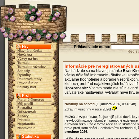
Hry
Prihlasovacie meno:
Hlavná stránka
Regist
Nová hra
Výzvy na hru
Turnaje
Informácie pre neregistrovaných u
Turnaje družstiev
Nachádzate sa na hlavnej stránke
BrainKi
Schody
Rybníky
všetky dôležité informácie - štatistika ukonč
Pokerové stoly
aktuálne hodnotenie a poradie v rebríčkoch
Pravidlá hier
kluboch, prehľad najaktívnejších hráčov atď.
Editory hier
Upozornenie:
V tomto móde nie sú niektoré 
užívateľské nastavenia, vytvárať nové hry, 
Profil
Platené členstvo
Môj profil
Novinky na serveri
(1. januára 2026, 09:45:48)
Fotoalba
Zdravím všechny v roce 2026!
Odkazovač
Zprávy
Možná si vzpomínáte, že jsem již před devíti lety
Priatelia
nevyloučil možnost ukončení samotné existence 
Nepriatelia
a rovnou řeknu, že v tomto roce se to skutečně
Nastavenie
pro a proti jsem došel k definitivnímu rozhodnutí
prosince 2026
.
Štatistika