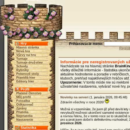
Hry
Prihlasovacie meno:
Hlavná stránka
Regist
Nová hra
Výzvy na hru
Turnaje
Informácie pre neregistrovaných u
Turnaje družstiev
Nachádzate sa na hlavnej stránke
BrainKi
Schody
Rybníky
všetky dôležité informácie - štatistika ukonč
Pokerové stoly
aktuálne hodnotenie a poradie v rebríčkoch
Pravidlá hier
kluboch, prehľad najaktívnejších hráčov atď.
Editory hier
Upozornenie:
V tomto móde nie sú niektoré 
užívateľské nastavenia, vytvárať nové hry, 
Profil
Platené členstvo
Môj profil
Novinky na serveri
(1. januára 2026, 09:45:48)
Fotoalba
Zdravím všechny v roce 2026!
Odkazovač
Zprávy
Možná si vzpomínáte, že jsem již před devíti lety
Priatelia
nevyloučil možnost ukončení samotné existence 
Nepriatelia
a rovnou řeknu, že v tomto roce se to skutečně
Nastavenie
pro a proti jsem došel k definitivnímu rozhodnutí
prosince 2026
.
Štatistika