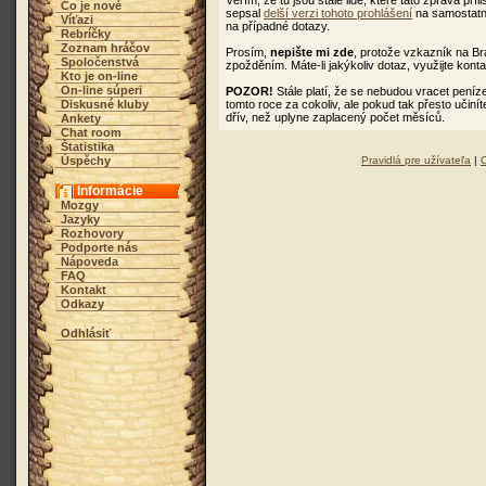
Věřím, že tu jsou stále lidé, které tato zpráva pří
Čo je nové
sepsal
delší verzi tohoto prohlášení
na samostatno
Víťazi
na případné dotazy.
Rebríčky
Zoznam hráčov
Prosím,
nepište mi zde
, protože vzkazník na B
Spoločenstvá
zpožděním. Máte-li jakýkoliv dotaz, využijte kont
Kto je on-line
On-line súperi
POZOR!
Stále platí, že se nebudou vracet peníz
Diskusné kluby
tomto roce za cokoliv, ale pokud tak přesto učiní
dřív, než uplyne zaplacený počet měsíců.
Ankety
Chat room
Štatistika
Úspěchy
Pravidlá pre užívateľa
|
Informácie
Mozgy
Jazyky
Rozhovory
Podporte nás
Nápoveda
FAQ
Kontakt
Odkazy
Odhlásiť