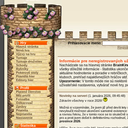
Hry
Prihlasovacie meno:
Hlavná stránka
Regist
Nová hra
Výzvy na hru
Turnaje
Informácie pre neregistrovaných u
Turnaje družstiev
Nachádzate sa na hlavnej stránke
BrainKi
Schody
Rybníky
všetky dôležité informácie - štatistika ukonč
Pokerové stoly
aktuálne hodnotenie a poradie v rebríčkoch
Pravidlá hier
kluboch, prehľad najaktívnejších hráčov atď.
Editory hier
Upozornenie:
V tomto móde nie sú niektoré 
užívateľské nastavenia, vytvárať nové hry, 
Profil
Platené členstvo
Môj profil
Novinky na serveri
(1. januára 2026, 09:45:48)
Fotoalba
Zdravím všechny v roce 2026!
Odkazovač
Zprávy
Možná si vzpomínáte, že jsem již před devíti lety
Priatelia
nevyloučil možnost ukončení samotné existence 
Nepriatelia
a rovnou řeknu, že v tomto roce se to skutečně
Nastavenie
pro a proti jsem došel k definitivnímu rozhodnutí
prosince 2026
.
Štatistika