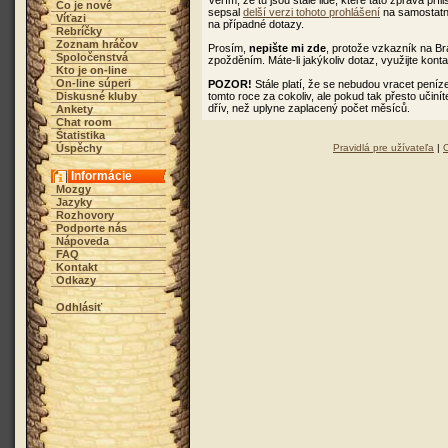
Věřím, že tu jsou stále lidé, které tato zpráva pří
Čo je nové
sepsal
delší verzi tohoto prohlášení
na samostatno
Víťazi
na případné dotazy.
Rebríčky
Zoznam hráčov
Prosím,
nepište mi zde
, protože vzkazník na B
Spoločenstvá
zpožděním. Máte-li jakýkoliv dotaz, využijte kont
Kto je on-line
On-line súperi
POZOR!
Stále platí, že se nebudou vracet peníz
Diskusné kluby
tomto roce za cokoliv, ale pokud tak přesto učiní
dřív, než uplyne zaplacený počet měsíců.
Ankety
Chat room
Štatistika
Úspěchy
Pravidlá pre užívateľa
|
Informácie
Mozgy
Jazyky
Rozhovory
Podporte nás
Nápoveda
FAQ
Kontakt
Odkazy
Odhlásiť