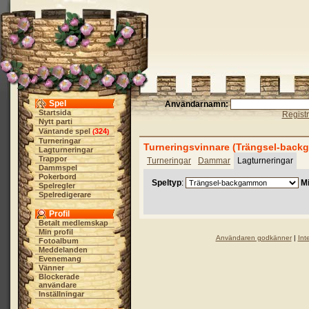
Spel
Användarnamn:
Startsida
Regist
Nytt parti
Väntande spel
324
(
)
Turneringar
Turneringsvinnare (Trängsel-back
Lagturneringar
Trappor
Turneringar
Dammar
Lagturneringar
Dammspel
Pokerbord
Speltyp
:
Mi
Spelregler
Spelredigerare
Profil
Betalt medlemskap
Min profil
Användaren godkänner
|
Int
Fotoalbum
Meddelanden
Evenemang
Vänner
Blockerade
användare
Inställningar