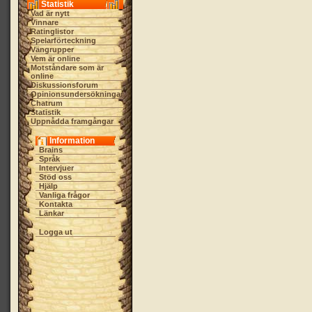
Statistik
Vad är nytt
Vinnare
Ratinglistor
Spelarförteckning
Vängrupper
Vem är online
Motståndare som är
online
Diskussionsforum
Opinionsundersökningar
Chatrum
Statistik
Uppnådda framgångar
Information
Brains
Språk
Intervjuer
Stöd oss
Hjälp
Vanliga frågor
Kontakta
Länkar
Logga ut