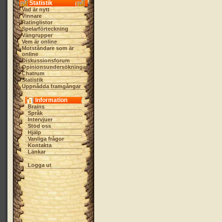
Statistik
Vad är nytt
Vinnare
Ratinglistor
Spelarförteckning
Vängrupper
Vem är online
Motståndare som är
online
Diskussionsforum
Opinionsundersökningar
Chatrum
Statistik
Uppnådda framgångar
Information
Brains
Språk
Intervjuer
Stöd oss
Hjälp
Vanliga frågor
Kontakta
Länkar
Logga ut