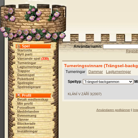
Spel
Användarnamn:
Startsida
Regist
Nytt parti
Väntande spel
330
(
)
Turneringar
Turneringsvinnare (Trängsel-back
Lagturneringar
Trappor
Turneringar
Dammar
Lagturneringar
Dammspel
Pokerbord
Speltyp
:
Mi
Spelregler
Spelredigerare
KLÁNÍ V ZÁŘÍ 3(2007)
Profil
Betalt medlemskap
Min profil
Fotoalbum
Användaren godkänner
|
Int
Meddelanden
Evenemang
Vänner
Blockerade
användare
Inställningar