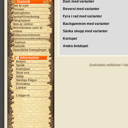
Dam med varianter
Statistik
Vad är nytt
Reversi med varianter
Vinnare
Ratinglistor
Fyra i rad med varianter
Spelarförteckning
Vängrupper
Backgammon med varianter
Vem är online
Motståndare som är
Sänka skepp med varianter
online
Diskussionsforum
Kortspel
Opinionsundersökningar
Chatrum
Andra brädspel
Statistik
Uppnådda framgångar
Information
Brains
Användaren godkänner
|
Int
Språk
Intervjuer
Stöd oss
Hjälp
Vanliga frågor
Kontakta
Länkar
Logga ut