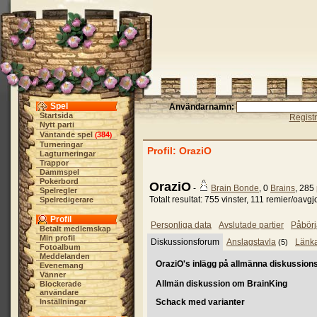
Spel
Användarnamn:
Startsida
Regist
Nytt parti
Väntande spel
384
(
)
Turneringar
Profil: OraziO
Lagturneringar
Trappor
Dammspel
Pokerbord
OraziO
-
Brain Bonde
, 0
Brains
, 285
Spelregler
Totalt resultat: 755 vinster, 111 remier/oavgj
Spelredigerare
Profil
Personliga data
Avslutade partier
Påbörj
Betalt medlemskap
Min profil
Diskussionsforum
Anslagstavla
Länk
(5)
Fotoalbum
Meddelanden
OraziO's inlägg på allmänna diskussions
Evenemang
Vänner
Allmän diskussion om BrainKing
Blockerade
användare
Inställningar
Schack med varianter