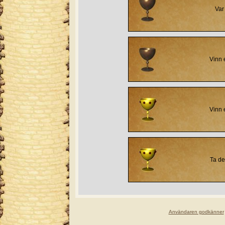
Var
Vinn 
Vinn 
Ta de
Användaren godkänner