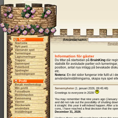
Spel
Användarnamn:
Startsida
Regist
Nytt parti
Väntande spel
Turneringar
Information för gäster
Lagturneringar
Du tittar på startsidan på
BrainKing
där regis
Trappor
Dammspel
statistik för avslutade partier och turnering
Pokerbord
position, antal nya inlägg på bevakade disk
Spelregler
etc.
Spelredigerare
Notera:
En del sidor fungerar inte fullt ut i d
användarinställningarna, skapa nya spel ell
Profil
Betalt medlemskap
Min profil
Servernyheter
(1. januari 2026, 09:45:48)
Fotoalbum
Greetings to everyone in 2026!
Meddelanden
Evenemang
You may remember that nine years ago (January
Vänner
and did not rule out the possibility of shutting dow
Blockerade
it straight: this year it will indeed happen. After 
användare
cons, I have reached a final decision that the oper
Inställningar
December 31, 2026
.