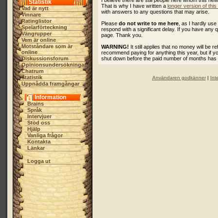
I believe there are still people here whom this ne
Statistik
That is why I have written a
longer version of thi
Vad är nytt
with answers to any questions that may arise.
Vinnare
Ratinglistor
Please
do not write to me here
, as I hardly u
Spelarförteckning
respond with a significant delay. If you have any 
Vängrupper
page. Thank you.
Vem är online
Motståndare som är
WARNING!
It still applies that no money will be 
online
recommend paying for anything this year, but if 
Diskussionsforum
shut down before the paid number of months has
Opinionsundersökningar
Chatrum
Statistik
Användaren godkänner
|
Int
Uppnådda framgångar
Information
Brains
Språk
Intervjuer
Stöd oss
Hjälp
Vanliga frågor
Kontakta
Länkar
Logga ut