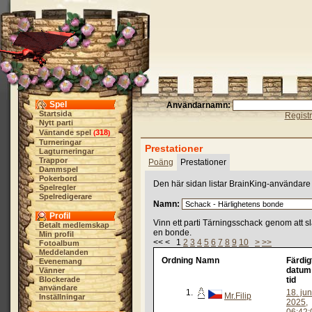
Spel
Användarnamn:
Startsida
Regist
Nytt parti
Väntande spel
318
(
)
Turneringar
Prestationer
Lagturneringar
Trappor
Poäng
Prestationer
Dammspel
Pokerbord
Den här sidan listar BrainKing-användare 
Spelregler
Spelredigerare
Namn:
Profil
Vinn ett parti Tärningsschack genom att 
Betalt medlemskap
en bonde.
Min profil
<< < 1
2
3
4
5
6
7
8
9
10
>
>>
Fotoalbum
Meddelanden
Ordning
Namn
Färdig
Evenemang
datum
Vänner
Blockerade
tid
användare
1.
18. jun
Mr.Filip
Inställningar
2025,