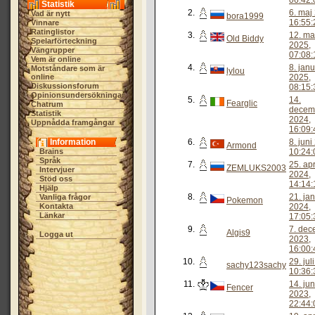
06:42:
Statistik
2.
6. maj
Vad är nytt
bora1999
16:55:
Vinnare
Ratinglistor
3.
12. ma
Old Biddy
Spelarförteckning
2025,
Vängrupper
07:08:
Vem är online
4.
8. janu
Motståndare som är
lylou
online
2025,
Diskussionsforum
08:15:
Opinionsundersökningar
5.
14.
Fearglic
Chatrum
decem
Statistik
2024,
Uppnådda framgångar
16:09:
Information
6.
8. juni
Armond
Brains
10:24:
Språk
7.
25. apr
ZEMLUKS2003
Intervjuer
2024,
Stöd oss
14:14:
Hjälp
8.
21. jan
Vanliga frågor
Pokemon
Kontakta
2024,
Länkar
17:05:
9.
7. de
Algis9
Logga ut
2023,
16:00:
10.
29. jul
sachy123sachy
10:36:
11.
14. jun
Fencer
2023,
22:44: