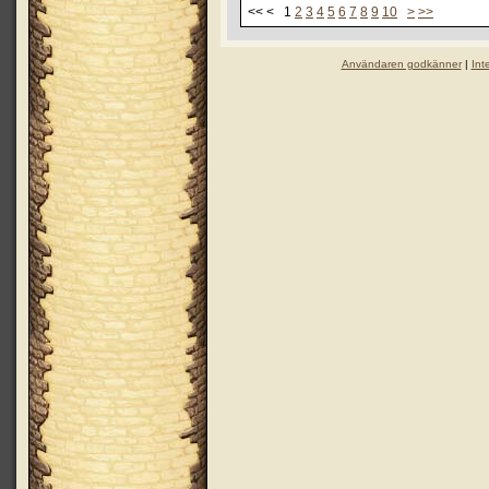
<< < 1
2
3
4
5
6
7
8
9
10
>
>>
Användaren godkänner
|
Int