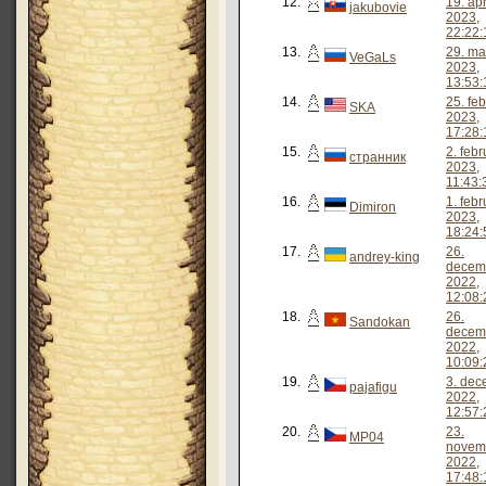
12.
19. apr
jakubovie
2023,
22:22:
13.
29. ma
VeGaLs
2023,
13:53:
14.
25. feb
SKA
2023,
17:28:
15.
2. febr
странник
2023,
11:43:
16.
1. febr
Dimiron
2023,
18:24:
17.
26.
andrey-king
decem
2022,
12:08:
18.
26.
Sandokan
decem
2022,
10:09:
19.
3. de
pajafigu
2022,
12:57:
20.
23.
MP04
novem
2022,
17:48: