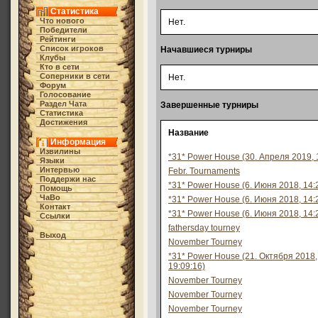
Статистика
Что нового
Нет.
Победители
Рейтинги
Список игроков
Начавшиеся турниры
Клубы
Кто в cети
Соперники в сети
Нет.
Форум
Голосование
Раздел Чата
Завершенные турниры
Статистика
Достижения
Название
Информация
Извилины
*31* Power House (30. Апреля 2019, 
Языки
Интервью
Febr. Tournaments
Поддержи нас
*31* Power House (6. Июня 2018, 14:
Помощь
ЧаВо
*31* Power House (6. Июня 2018, 14:
Контакт
*31* Power House (6. Июня 2018, 14:
Ссылки
fathersday tourney
Выход
November Tourney
*31* Power House (21. Октября 2018,
19:09:16)
November Tourney
November Tourney
November Tourney