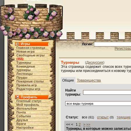
Игры
Логин:
Главная страница
Регистра
Новая игра
Свободные игры
355
(
)
Турниры
(
Дискуссия
)
Турниры
Командные
Эта страница содержит список всех тур
турниры
турниры или присоединиться к новому ту
Лестницы
Пруды
Общие
Товарищества
Покерные столы
Правила игр
Редакторы игр
Найти
турниры
:
Профиль
Платный статус
Мой профиль
Фотоальбом
Почта
События
Статус
:
все
открыт
текущие
(61)
(0)
Друзья
Враги
<< < 1
2
>
>>
Настройки
Турниры, в которые можно записать