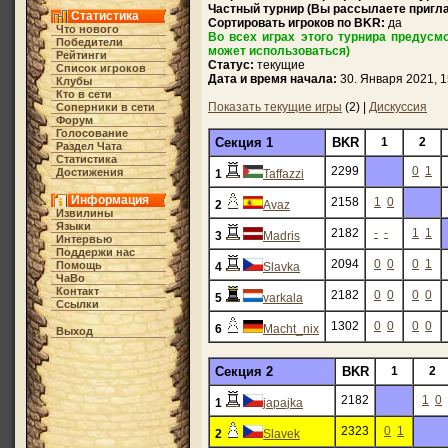
Частный турнир (Вы рассылаете пригл
Статистика
Сортировать игроков по BKR:
да
Что нового
Во всех играх этого турнира предусмо
Победители
может использоваться)
Рейтинги
Статус:
текущие
Список игроков
Дата и время начала:
30. Января 2021, 1
Клубы
Кто в cети
Показать текущие игры
(2) |
Дискуссия
Соперники в сети
Форум
Голосование
Секция 1
BKR
1
2
Раздел Чата
Статистика
2299
0
1
Достижения
1
Taffazzi
Информация
2158
1
0
2
Avaz
Извилины
Языки
2182
-
-
1
1
3
Madris
Интервью
Поддержи нас
2094
0
0
0
1
Помощь
4
Slavka
ЧаВо
Контакт
2182
0
0
0
0
5
varkala
Ссылки
1302
0
0
0
0
6
Macht_nix
Выход
Секция 2
BKR
1
2
2182
1
0
1
japajka
2323
0
1
2
Slavek