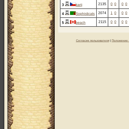
2135
0
0
0
0
3
karij
2074
1
0
0
0
4
Sophisticats
2115
0
0
0
0
5
beach
Согласие пользователя
|
Положение 