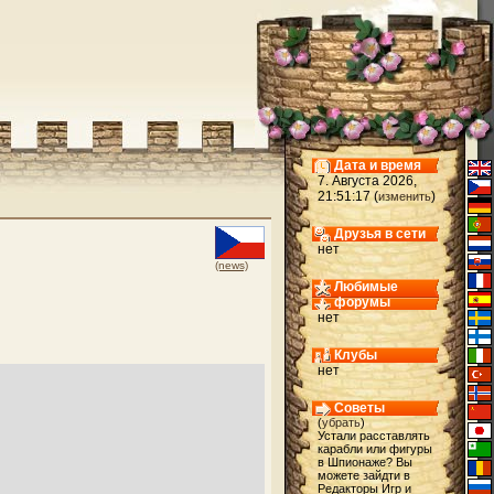
Дата и время
7. Августа 2026,
21:51:17 (
)
изменить
Друзья в сети
нет
(news)
Любимые
форумы
нет
Клубы
нет
Советы
(
убрать
)
Устали расставлять
карабли или фигуры
в Шпионаже? Вы
можете зайдти в
Редакторы Игр и