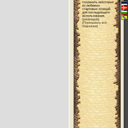
сохранить некоторые
из любимых
стартовых позиций
для последующего
использования.
(
pauloaguia
)
(
Показывать все
подсказки
)