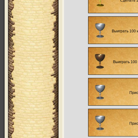
Сделать 1
Выиграть 100 
Выиграть 100 
Прис
Прис