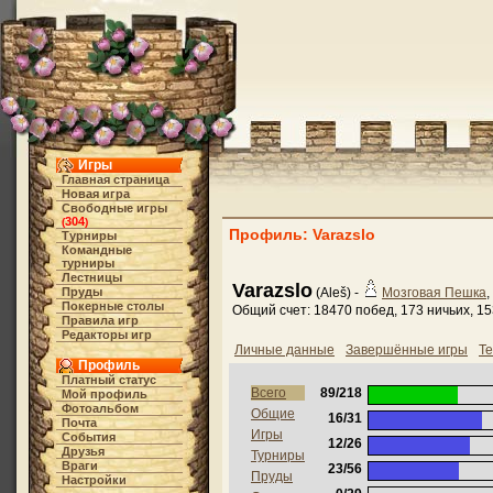
Игры
Главная страница
Новая игра
Свободные игры
304
(
)
Профиль: Varazslo
Турниры
Командные
турниры
Лестницы
Varazslo
Пруды
(Aleš) -
Мозговая Пешка
Покерные столы
Общий счет: 18470 побед, 173 ничьих, 1
Правила игр
Редакторы игр
Личные данные
Завершённые игры
Те
Профиль
Платный статус
Всего
89/218
Мой профиль
Фотоальбом
Общие
16/31
Почта
Игры
События
12/26
Друзья
Турниры
Враги
23/56
Пруды
Настройки