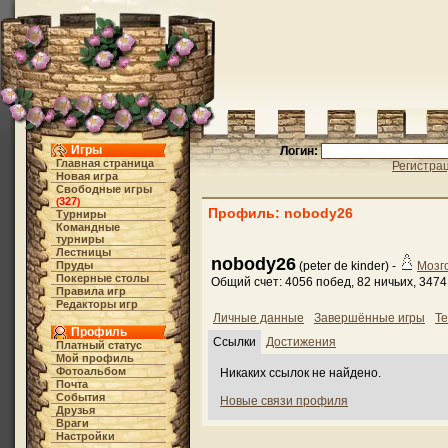
Игры
Логин:
Главная страница
Регистра
Новая игра
Свободные игры
327
(
)
Профиль: nobody26
Турниры
Командные
турниры
Лестницы
nobody26
Пруды
(peter de kinder) -
Мозг
Покерные столы
Общий счет: 4056 побед, 82 ничьих, 347
Правила игр
Редакторы игр
Личные данные
Завершённые игры
Те
Профиль
Ссылки
Достижения
Платный статус
Мой профиль
Фотоальбом
Никаких ссылок не найдено.
Почта
События
Новые связи профиля
Друзья
Враги
Настройки