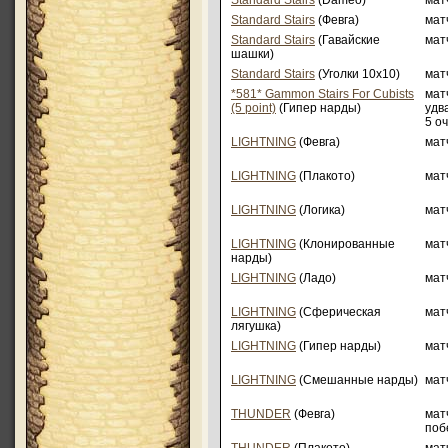
Standard Stairs
(Dameo)
матч
Standard Stairs
(Февга)
матч
Standard Stairs
(Гавайские
матч
шашки)
Standard Stairs
(Уголки 10х10)
матч
*581* Gammon Stairs For Cubists
мат
(5 point)
(Гипер нарды)
удв
5 о
LIGHTNING
(Февга)
мат
LIGHTNING
(Плакото)
мат
LIGHTNING
(Логика)
мат
LIGHTNING
(Клонированные
мат
нарды)
LIGHTNING
(Ладо)
мат
LIGHTNING
(Сферическая
мат
лягушка)
LIGHTNING
(Гипер нарды)
мат
LIGHTNING
(Смешанные нарды)
мат
THUNDER
(Февга)
мат
поб