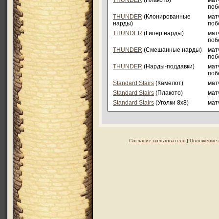
THUNDER
(Плакото)
мат
поб
THUNDER
(Клонированные
мат
нарды)
поб
THUNDER
(Гипер нарды)
мат
поб
THUNDER
(Смешанные нарды)
мат
поб
THUNDER
(Нарды-поддавки)
мат
поб
Standard Stairs
(Камелот)
матч
Standard Stairs
(Плакото)
матч
Standard Stairs
(Уголки 8х8)
матч
Согласие пользователя
|
Положение 