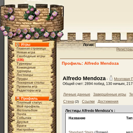
Игры
Логин:
Главная страница
Регистра
Новая игра
Свободные игры
336
(
)
Профиль: Alfredo Mendoza
Турниры
Командные
турниры
Лестницы
Alfredo Mendoza
Пруды
-
Мозговая 
Покерные столы
Общий счет: 2894 побед, 130 ничьих, 21
Правила игр
Редакторы игр
Личные данные
Завершённые игры
Те
Профиль
Стена
Ссылки
Достижения
(2)
Платный статус
Мой профиль
Фотоальбом
Лестицы Alfredo Mendoza's :
Почта
События
Название
Тип
Друзья
Враги
Настройки
Standard Stairs
(Логика)
матч