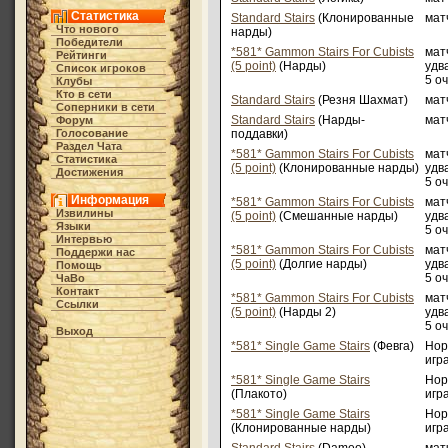
Статистика
Standard Stairs
(Клонированные
матч
Что нового
нарды)
Победители
*581* Gammon Stairs For Cubists
мат
Рейтинги
(5 point)
(Нарды)
удв
Список игроков
5 о
Клубы
Кто в cети
Standard Stairs
(Резня Шахмат)
матч
Соперники в сети
Standard Stairs
(Нарды-
матч
Форум
Голосование
поддавки)
Раздел Чата
*581* Gammon Stairs For Cubists
мат
Статистика
(5 point)
(Клонированные нарды)
удв
Достижения
5 о
Информация
*581* Gammon Stairs For Cubists
мат
Извилины
(5 point)
(Смешанные нарды)
удв
Языки
5 о
Интервью
*581* Gammon Stairs For Cubists
мат
Поддержи нас
(5 point)
(Долгие нарды)
удв
Помощь
5 о
ЧаВо
Контакт
*581* Gammon Stairs For Cubists
мат
Ссылки
(5 point)
(Нарды 2)
удв
5 о
Выход
*581* Single Game Stairs
(Февга)
Нор
игр
*581* Single Game Stairs
Нор
(Плакото)
игр
*581* Single Game Stairs
Нор
(Клонированные нарды)
игр