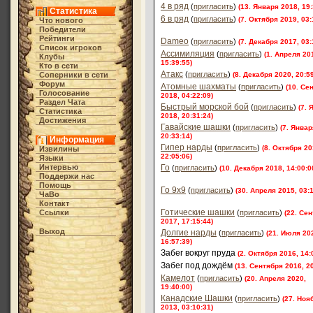
4 в ряд
(
пригласить
)
(13. Января 2018, 19:
Статистика
6 в ряд
(
пригласить
)
(7. Октября 2019, 03:
Что нового
Победители
Рейтинги
Dameo
(
пригласить
)
(7. Декабря 2017, 03:
Список игроков
Ассимиляция
(
пригласить
)
(1. Апреля 20
Клубы
15:39:55)
Кто в cети
Атакс
(
пригласить
)
Соперники в сети
(8. Декабря 2020, 20:59
Форум
Атомные шахматы
(
пригласить
)
(10. Се
Голосование
2018, 04:22:09)
Раздел Чата
Быстрый морской бой
(
пригласить
)
(7. 
Статистика
2018, 20:31:24)
Достижения
Гавайские шашки
(
пригласить
)
(7. Январ
20:33:14)
Информация
Гипер нарды
(
пригласить
)
(8. Октября 20
Извилины
22:05:06)
Языки
Интервью
Го
(
пригласить
)
(10. Декабря 2018, 14:00:0
Поддержи нас
Помощь
Го 9х9
(
пригласить
)
(30. Апреля 2015, 03:1
ЧаВо
Контакт
Готические шашки
Ссылки
(
пригласить
)
(22. Се
2017, 17:15:44)
Выход
Долгие нарды
(
пригласить
)
(21. Июля 20
16:57:39)
Забег вокруг пруда
(2. Октября 2016, 14:
Забег под дождём
(13. Сентября 2016, 20
Камелот
(
пригласить
)
(20. Апреля 2020,
19:40:00)
Канадские Шашки
(
пригласить
)
(27. Ноя
2013, 03:10:31)