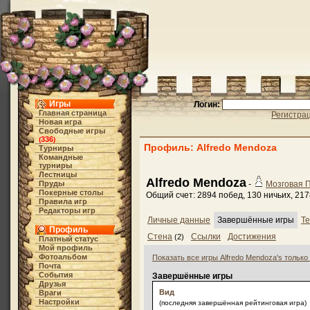
Игры
Логин:
Главная страница
Регистра
Новая игра
Свободные игры
336
(
)
Профиль: Alfredo Mendoza
Турниры
Командные
турниры
Лестницы
Alfredo Mendoza
Пруды
-
Мозговая 
Покерные столы
Общий счет: 2894 побед, 130 ничьих, 21
Правила игр
Редакторы игр
Личные данные
Завершённые игры
Те
Профиль
Стена
Ссылки
Достижения
(2)
Платный статус
Мой профиль
Фотоальбом
Показать все игры Alfredo Mendoza's только
Почта
События
Завершённые игры
Друзья
Вид
Враги
Настройки
(последняя завершённая рейтинговая игра)