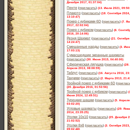
Декабря 2017, 01:37:04)
Пенте
(
пригласить
)
(13. Июля 2021, 09:50
Плакото
(
пригласить
)
(18. Сентября 2024,
13:10:47)
Покер с кубиками 6D
(
пригласить
)
(7. Я
2017, 22:02:04)
Покер с кубиком
(
пригласить
)
(6. Сентяб
2016, 20:14:06)
Резня Шахмат
(
пригласить
)
(21. Октября
14:24:47)
Смешанные нарды
(
пригласить
)
(3. Ию
17:03:13)
Сумасшедшие экранные шахматы
(
пригласить
)
(30. Июня 2015, 04:40:00)
Сферическая лягушка
(
пригласить
)
(28.
Апреля 2013, 08:08:59)
Таблут
(
пригласить
)
(16. Августа 2016, 23
Танчики
(
пригласить
)
(2. Марта 2013, 21:4
Тройной покер с кубиками 6D
(
приглас
(20. Декабря 2016, 01:53:56)
Тройной покер с кубиком
(
пригласить
)
(
Июня 2024, 12:49:51)
Турецкие шашки
(
пригласить
)
(5. Апреля
03:02:20)
Угловые шахматы
(
пригласить
)
(29. Янв
2014, 23:35:25)
Уголки 10х10
(
пригласить
)
(25. Декабря 2
21:02:52)
Уголки 8х8
(
пригласить
)
(3. Октября 2023,
09:02:48)