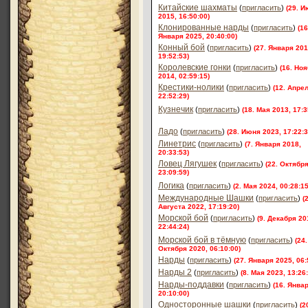
Китайские шахматы
(
пригласить
)
(29. 
2015, 16:50:00)
Клонированные нарды
(
пригласить
)
(16
Января 2025, 20:40:00)
Конный бой
(
пригласить
)
(27. Января 201
19:52:53)
Королевские гонки
(
пригласить
)
(16. Но
2014, 02:59:15)
Крестики-нолики
(
пригласить
)
(12. Апре
22:52:29)
Кузнечик
(
пригласить
)
(18. Мая 2013, 17:3
Ладо
(
пригласить
)
(28. Июня 2023, 17:22:3
Линетрис
(
пригласить
)
(7. Января 2018,
20:33:53)
Ловец Лягушек
(
пригласить
)
(22. Октября
23:09:59)
Логика
(
пригласить
)
(2. Мая 2024, 00:28:15
Международные Шашки
(
пригласить
)
(
Августа 2022, 17:19:20)
Морской бой
(
пригласить
)
(9. Декабря 20
22:44:24)
Морской бой в тёмную
(
пригласить
)
(24.
Октября 2020, 06:10:00)
Нарды
(
пригласить
)
(27. Января 2025, 06:
Нарды 2
(
пригласить
)
(8. Мая 2023, 13:26
Нарды-поддавки
(
пригласить
)
(16. Янва
20:10:00)
Односторонные шашки
(
пригласить
)
(2