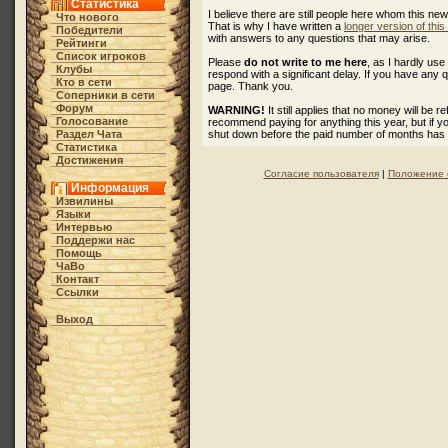
Статистика
I believe there are still people here whom this ne
Что нового
That is why I have written a
longer version of thi
Победители
with answers to any questions that may arise.
Рейтинги
Список игроков
Please
do not write to me here
, as I hardly u
Клубы
respond with a significant delay. If you have any 
Кто в cети
page. Thank you.
Соперники в сети
Форум
WARNING!
It still applies that no money will be 
Голосование
recommend paying for anything this year, but if 
Раздел Чата
shut down before the paid number of months has
Статистика
Достижения
Согласие пользователя
|
Положение 
Информация
Извилины
Языки
Интервью
Поддержи нас
Помощь
ЧаВо
Контакт
Ссылки
Выход