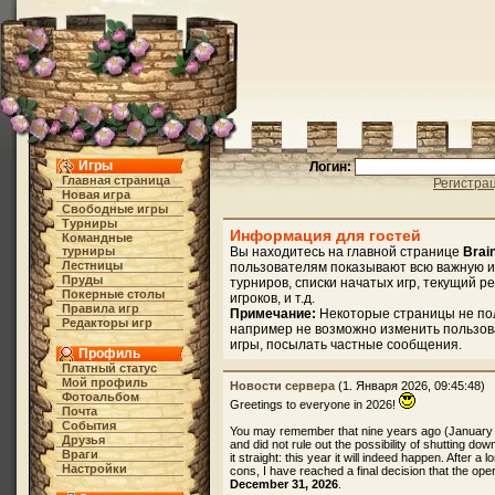
Игры
Логин:
Главная страница
Регистра
Новая игра
Свободные игры
Турниры
Информация для гостей
Командные
турниры
Вы находитесь на главной странице
Brai
Лестницы
пользователям показывают всю важную и
Пруды
турниров, списки начатых игр, текущий р
Покерные столы
игроков, и т.д.
Правила игр
Примечание:
Некоторые страницы не по
Редакторы игр
например не возможно изменить пользов
игры, посылать частные сообщения.
Профиль
Платный статус
Мой профиль
Новости сервера
(1. Января 2026, 09:45:48)
Фотоальбом
Greetings to everyone in 2026!
Почта
События
You may remember that nine years ago (January
Друзья
and did not rule out the possibility of shutting dow
Враги
it straight: this year it will indeed happen. After 
Настройки
cons, I have reached a final decision that the oper
December 31, 2026
.