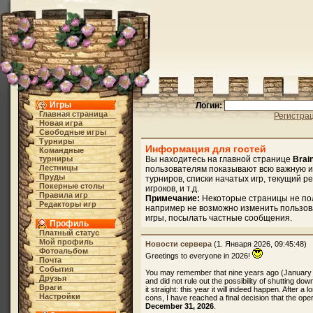
Игры
Логин:
Главная страница
Регистра
Новая игра
Свободные игры
Турниры
Информация для гостей
Командные
турниры
Вы находитесь на главной странице
Brai
Лестницы
пользователям показывают всю важную и
Пруды
турниров, списки начатых игр, текущий р
Покерные столы
игроков, и т.д.
Правила игр
Примечание:
Некоторые страницы не по
Редакторы игр
например не возможно изменить пользов
игры, посылать частные сообщения.
Профиль
Платный статус
Мой профиль
Новости сервера
(1. Января 2026, 09:45:48)
Фотоальбом
Greetings to everyone in 2026!
Почта
События
You may remember that nine years ago (January
Друзья
and did not rule out the possibility of shutting dow
Враги
it straight: this year it will indeed happen. After 
Настройки
cons, I have reached a final decision that the oper
December 31, 2026
.