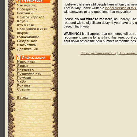
Статистика
I believe there are still people here whom this ne
Что нового
That is why I have written a
longer version of thi
Победители
with answers to any questions that may arise.
Рейтинги
Список игроков
Please
do not write to me here
, as I hardly u
Клубы
respond with a significant delay. If you have any 
Кто в cети
page. Thank you.
Соперники в сети
Форум
WARNING!
It still applies that no money will be 
Голосование
recommend paying for anything this year, but if 
Раздел Чата
shut down before the paid number of months has
Статистика
Достижения
Согласие пользователя
|
Положение 
Информация
Извилины
Языки
Интервью
Поддержи нас
Помощь
ЧаВо
Контакт
Ссылки
Выход