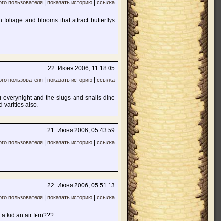
|
|
ого пользователя
показать историю
ссылка
n foliage and blooms that attract butterflys
22. Июня 2006, 11:18:05
|
|
ого пользователя
показать историю
ссылка
 everynight and the slugs and snails dine
 varities also.
21. Июня 2006, 05:43:59
|
|
ого пользователя
показать историю
ссылка
22. Июня 2006, 05:51:13
|
|
ого пользователя
показать историю
ссылка
 a kid an air fern???