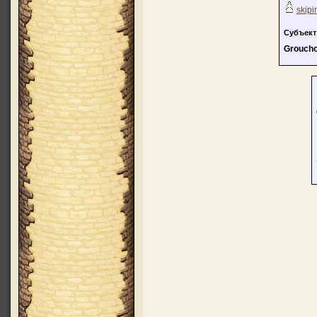
skipi
Субъект
Grouch