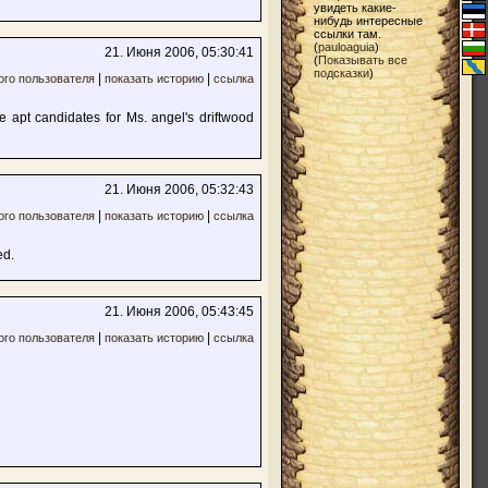
увидеть какие-
нибудь интересные
ссылки там.
(
pauloaguia
)
21. Июня 2006, 05:30:41
(
Показывать все
подсказки
)
|
|
ого пользователя
показать историю
ссылка
e apt candidates for Ms. angel's driftwood
21. Июня 2006, 05:32:43
|
|
ого пользователя
показать историю
ссылка
ed.
21. Июня 2006, 05:43:45
|
|
ого пользователя
показать историю
ссылка