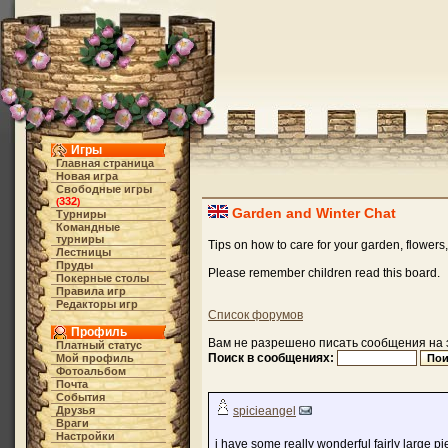
Игры
Главная страница
Новая игра
Свободные игры
332
(
)
Garden and Winter Chat
Турниры
Командные
турниры
Tips on how to care for your garden, flowers,
Лестницы
Пруды
Please remember children read this board.
Покерные столы
Правила игр
Редакторы игр
Список форумов
Профиль
Вам не разрешено писать сообщения на э
Платный статус
Поиск в сообщениях:
Мой профиль
Фотоальбом
Почта
События
Друзья
spicieangel
Враги
Настройки
i have some really wonderful fairly large p