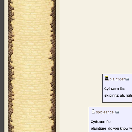
plaintiger
Субъект:
Re:
skipinnz
: ah, righ
spicieangel
Субъект:
Re:
plaintiger
: do you know wh