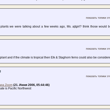
показать топики эт
 plants we were talking about a few weeks ago, Ms. ajtgirl? think those would b
показать топики эт
e plant and if the climate is tropical then Elk & Staghorn ferns could also be consider
показать топики эт
apa Zoom
(21. Июня 2006, 05:44:46)
ate is Pacific Northwest