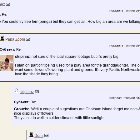
nnz
показать топики эт
:
Re:
o
:You could try tree fern(ponga) but they can get tall. How big an area are we talkin
Papa Zoom
показать топики эт
Субъект:
Re:
skipinnz
: not sure of the total square footage but it's pretty big.
I plan on part of it being used for a play area for the granddaughter. The 
want some flowers/flowering plant and greens. It's very Pacific Northwester
love the shade they bring.
skipinnz
показать топики эт
Субъект:
Re:
Groucho
: Well a couple of sugestions are Chatham Island forget me nots
nice displays of flowers.
They also do well in colder climates with little sunlight.
Doris