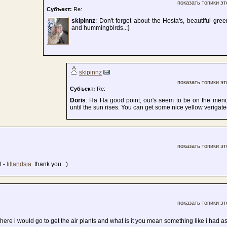
показать топики эт
Субъект:
Re:
skipinnz
: Don't forget about the Hosta's, beautiful gree
and hummingbirds..:}
skipinnz
показать топики эт
Субъект:
Re:
Doris
: Ha Ha good point, our's seem to be on the menu
until the sun rises. You can get some nice yellow verigated
показать топики эт
t -
tillandsia
. thank you. :)
показать топики эт
ere i would go to get the air plants and what is it you mean something like i had as