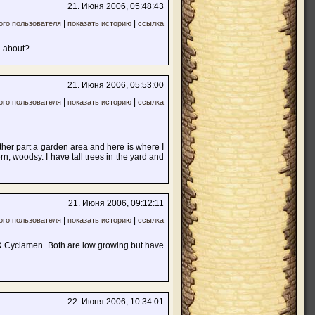
21. Июня 2006, 05:48:43
|
|
ого пользователя
показать историю
ссылка
g about?
21. Июня 2006, 05:53:00
|
|
ого пользователя
показать историю
ссылка
other part a garden area and here is where I
n, woodsy. I have tall trees in the yard and
21. Июня 2006, 09:12:11
|
|
ого пользователя
показать историю
ссылка
 & Cyclamen. Both are low growing but have
22. Июня 2006, 10:34:01