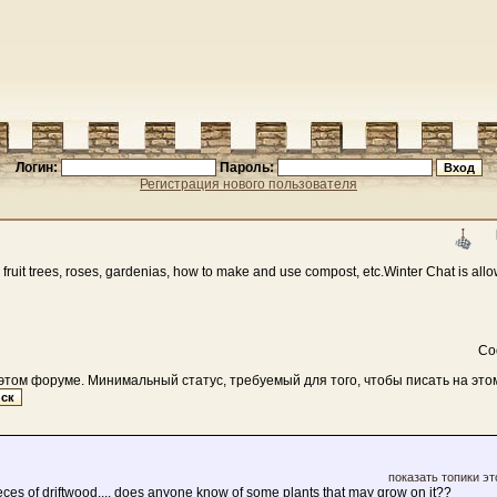
Логин:
Пароль:
Регистрация нового пользователя
 fruit trees, roses, gardenias, how to make and use compost, etc.Winter Chat is allo
Со
том форуме. Минимальный статус, требуемый для того, чтобы писать на этом
показать топики эт
ieces of driftwood.... does anyone know of some plants that may grow on it??