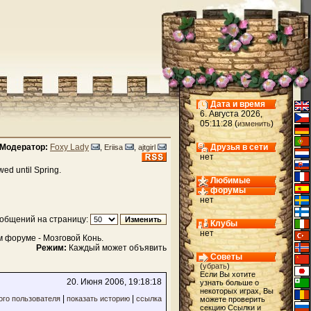
Дата и время
6. Августа 2026,
05:11:28 (
)
изменить
Модератор:
Foxy Lady
Друзья в сети
,
Eriisa
,
ajtgirl
нет
wed until Spring.
Любимые
форумы
нет
общений на страницу:
Клубы
нет
 форуме - Мозговой Конь.
Режим:
Каждый может объявить
Советы
(
убрать
)
Если Вы хотите
20. Июня 2006, 19:18:18
узнать больше о
некоторых играх, Вы
|
|
ого пользователя
показать историю
ссылка
можете проверить
секцию Ссылки и