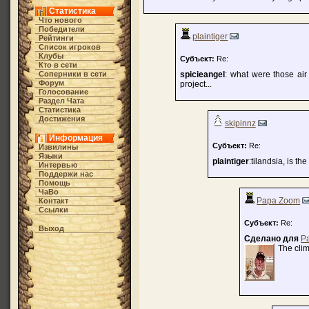
Статистика
Что нового
Победители
plaintiger
Рейтинги
Список игроков
Клубы
Субъект:
Re:
Кто в cети
Соперники в сети
spicieangel
: what were those air
Форум
project...
Голосование
Раздел Чата
Статистика
Достижения
skipinnz
Информация
Субъект:
Re:
Извилины
Языки
plaintiger
:tilandsia, is th
Интервью
Поддержи нас
Помощь
ЧаВо
Papa Zoom
Контакт
Ссылки
Субъект:
Re:
Выход
Сделано для
P
The clim