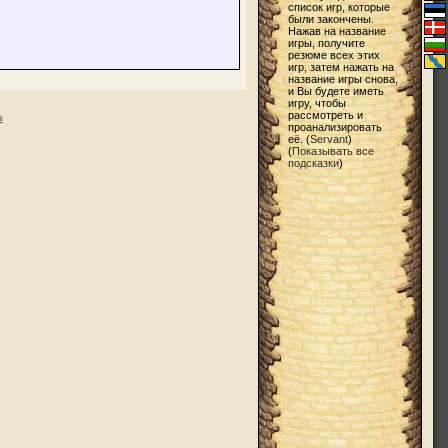
список игр, которые
были закончены.
Нажав на название
игры, получите
резюме всех этих
игр, затем нажать на
название игры снова,
и Вы будете иметь
игру, чтобы
рассмотреть и
а
проанализировать
её. (
Servant
)
(
Показывать все
подсказки
)