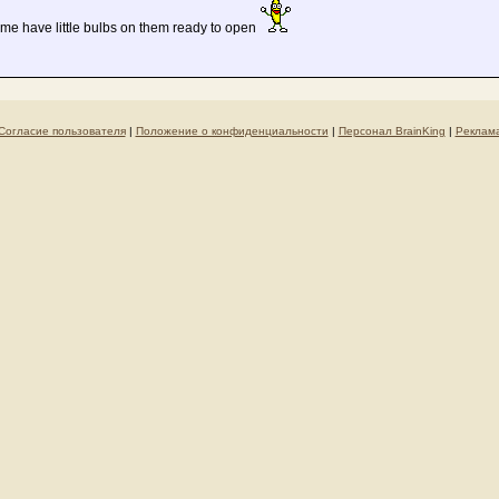
me have little bulbs on them ready to open
Согласие пользователя
|
Положение о конфиденциальности
|
Персонал BrainKing
|
Реклам