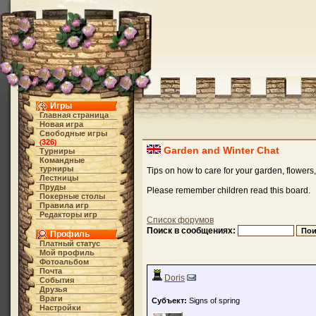
Игры
Главная страница
Новая игра
Свободные игры
326
(
)
Garden and Winter Chat
Турниры
Командные
турниры
Tips on how to care for your garden, flowers,
Лестницы
Пруды
Please remember children read this board.
Покерные столы
Правила игр
Редакторы игр
Список форумов
Поиск в сообщениях:
Профиль
Платный статус
Мой профиль
Фотоальбом
Почта
Doris
События
Друзья
Враги
Субъект:
Signs of spring
Настройки