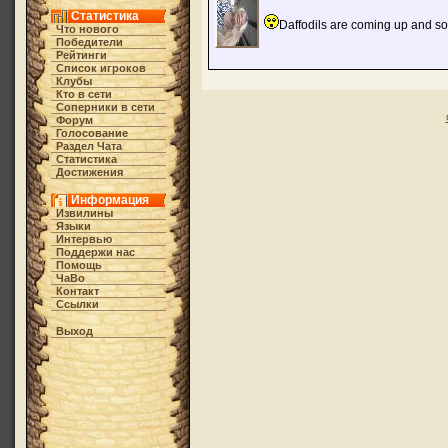
Статистика
Daffodils are coming up and so
Что нового
Победители
Рейтинги
Список игроков
Клубы
Кто в cети
Соперники в сети
Форум
Голосование
Раздел Чата
Статистика
Достижения
Информация
Извилины
Языки
Интервью
Поддержи нас
Помощь
ЧаВо
Контакт
Ссылки
Выход