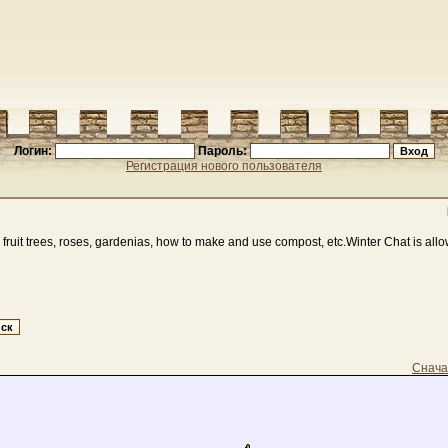
Логин:
Пароль:
Регистрация нового пользователя
 fruit trees, roses, gardenias, how to make and use compost, etc.Winter Chat is allo
Снача