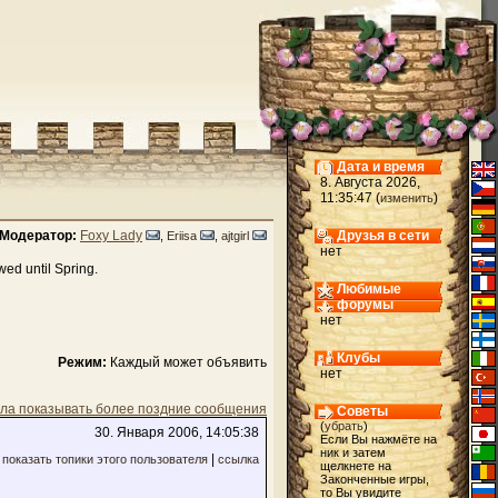
Дата и время
8. Августа 2026,
11:35:47 (
)
изменить
Модератор:
Foxy Lady
Друзья в сети
,
Eriisa
,
ajtgirl
нет
wed until Spring.
Любимые
форумы
нет
Клубы
Режим:
Каждый может объявить
нет
ла показывать более поздние сообщения
Советы
(
убрать
)
30. Января 2006, 14:05:38
Если Вы нажмёте на
ник и затем
|
показать топики этого пользователя
ссылка
щелкнете на
Законченные игры,
то Вы увидите