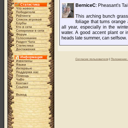
Статистика
BerniceC
: Pheasant's Tai
Что нового
Победители
This arching bunch grass 
Рейтинги
Список игроков
foliage that turns orange
Клубы
all year, especially in the win
Кто в cети
Соперники в сети
water. A good accent plant or i
Форум
heads late summer, can selfsow.
Голосование
Раздел Чата
Статистика
Достижения
Информация
Согласие пользователя
|
Положение 
Извилины
Языки
Интервью
Поддержи нас
Помощь
ЧаВо
Контакт
Ссылки
Выход