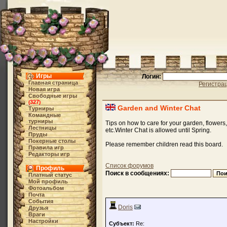
Игры
Логин:
Главная страница
Регистра
Новая игра
Свободные игры
327
(
)
Garden and Winter Chat
Турниры
Командные
турниры
Tips on how to care for your garden, flowers
Лестницы
etc.Winter Chat is allowed until Spring.
Пруды
Покерные столы
Please remember children read this board.
Правила игр
Редакторы игр
Список форумов
Профиль
Поиск в сообщениях:
Платный статус
Мой профиль
Фотоальбом
Почта
События
Doris
Друзья
Враги
Настройки
Субъект:
Re: