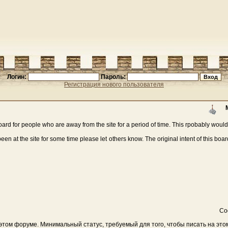
Логин:
Пароль:
Регистрация нового пользователя
ard for people who are away from the site for a period of time. This rpobably woul
en at the site for some time please let others know. The original intent of this boa
Со
том форуме. Минимальный статус, требуемый для того, чтобы писать на этом