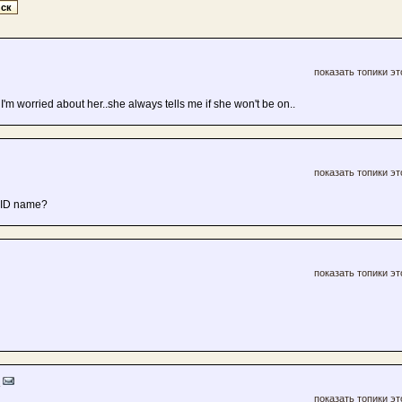
показать топики эт
 worried about her..she always tells me if she won't be on..
показать топики эт
 ID name?
показать топики эт
k
показать топики эт