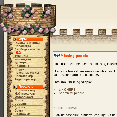
Игры
Главная страница
Новая игра
Свободные игры
320
(
)
Missing people
Турниры
Командные
турниры
This board can be used as a missing folks bo
Лестницы
Пруды
If anyone has info on some one who hasn't be
Покерные столы
after Katrina and Rita hit the US..
Правила игр
Редакторы игр
Info about missing people:
Профиль
LINK HERE
Платный статус
Search for people
Мой профиль
Фотоальбом
Почта
События
Друзья
Список форумов
Враги
Настройки
Вам не разрешено писать сообщения на э