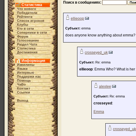
Поиск в сообщениях:
Статистика
Что нового
Победители
Рейтинги
ellieoop
Список игроков
Клубы
Субъект:
emma
Кто в cети
Соперники в сети
does anyone know anything about emma? I'm
Форум
Голосование
Раздел Чата
Статистика
Достижения
crosseyed_uk
Информация
Субъект:
Re: emma
Извилины
Языки
ellieoop
: Emma Who? What is her
Интервью
Поддержи нас
Помощь
ЧаВо
alexlee
Контакт
Ссылки
Субъект:
Re: emma
Выход
crosseyed
:
Emma
crosseyed_u