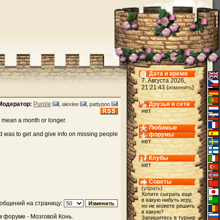
Дата и время
7. Августа 2026,
21:21:43 (
)
изменить
Модератор:
Purple
Друзья в сети
,
alexlee
,
pattypoo
нет
d mean a month or longer.
Любимые
rd was to get and give info on missing people
форумы
нет
Клубы
нет
Советы
(
убрать
)
Хотите сыграть еще
в какую нибуть игру,
общений на страницу:
но не можете решить
в какую?
 форуме - Мозговой Конь.
Запишитесь в турнир