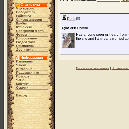
Статистика
Что нового
Победители
Рейтинги
Doris
Список игроков
Клубы
Кто в cети
Субъект:
lunedith
Соперники в сети
Has anyone seen or heard from l
Форум
Голосование
the site and I am really worried ab
Раздел Чата
Статистика
Достижения
Информация
Извилины
Языки
Согласие пользователя
|
Положение 
Интервью
Поддержи нас
Помощь
ЧаВо
Контакт
Ссылки
Выход