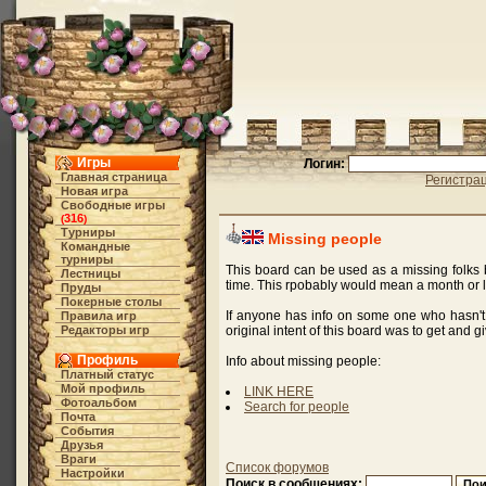
Игры
Логин:
Главная страница
Регистра
Новая игра
Свободные игры
316
(
)
Турниры
Missing people
Командные
турниры
This board can be used as a missing folks 
Лестницы
time. This rpobably would mean a month or 
Пруды
Покерные столы
If anyone has info on some one who hasn't 
Правила игр
Редакторы игр
original intent of this board was to get and g
Профиль
Info about missing people:
Платный статус
Мой профиль
LINK HERE
Фотоальбом
Search for people
Почта
События
Друзья
Враги
Список форумов
Настройки
Поиск в сообщениях: