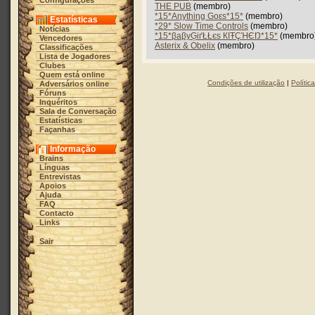
Configurações
THE PUB
(membro)
*15*Aηythiηg Goεs*15*
(membro)
Estatísticas
*29* Slow Time Controls
(membro)
Notícias
*15*βaβyĢіґŁŁєs КIŦÇΉЄŊ*15*
(membro
Vencedores
Asterix & Obelix
(membro)
Classificações
Lista de Jogadores
Clubes
Quem está online
Condições de utilização
|
Polític
Adversários online
Fóruns
Inquéritos
Sala de Conversação
Estatísticas
Façanhas
Informação
Brains
Línguas
Entrevistas
Apoios
Ajuda
FAQ
Contacto
Links
Sair