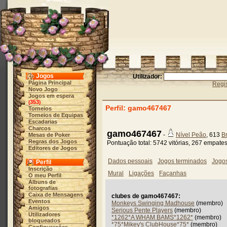
Jogos
Utilizador:
Página Principal
Regis
Novo Jogo
Jogos em espera
353
(
)
Perfil: gamo467467
Torneios
Torneios de Equipas
Escadarias
Charcos
gamo467467
-
Nível Peão
, 613
B
Mesas de Poker
Regras dos Jogos
Pontuação total: 5742 vitórias, 267 empate
Editores de Jogos
Dados pessoais
Jogos terminados
Jogo
Perfil
Inscrição
Mural
Ligações
Façanhas
O meu Perfil
Álbuns de
fotografias
Caixa de Mensagens
clubes de gamo467467:
Eventos
Monkeys Swinging Madhouse
(membro)
Amigos
Serious Pente Players
(membro)
Utilizadores
*1262*A WHAM BAMS*1262*
(membro)
bloqueados
*75*Mikey's ClubHouse*75*
(membro)