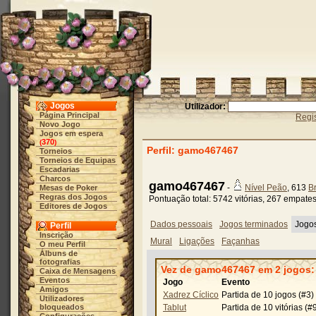
Jogos
Utilizador:
Página Principal
Regis
Novo Jogo
Jogos em espera
370
(
)
Perfil: gamo467467
Torneios
Torneios de Equipas
Escadarias
Charcos
gamo467467
-
Nível Peão
, 613
B
Mesas de Poker
Regras dos Jogos
Pontuação total: 5742 vitórias, 267 empate
Editores de Jogos
Dados pessoais
Jogos terminados
Jogo
Perfil
Inscrição
Mural
Ligações
Façanhas
O meu Perfil
Álbuns de
fotografias
Vez de gamo467467 em 2 jogos:
Caixa de Mensagens
Eventos
Jogo
Evento
Amigos
Xadrez Cíclico
Partida de 10 jogos (#3)
Utilizadores
bloqueados
Tablut
Partida de 10 vitórias (#