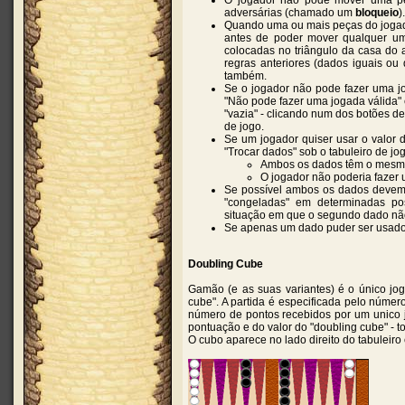
O jogador não pode mover uma pe
adversárias (chamado um
bloqueio
).
Quando uma ou mais peças do jogado
antes de poder mover qualquer um
colocadas no triângulo da casa do 
regras anteriores (dados iguais ou d
também.
Se o jogador não pode fazer uma j
"Não pode fazer uma jogada válida"
"vazia" - clicando num dos botões d
de jogo.
Se um jogador quiser usar o valor d
"Trocar dados" sob o tabuleiro de jo
Ambos os dados têm o mesmo
O jogador não poderia fazer
Se possível ambos os dados devem 
"congeladas" em determinadas p
situação em que o segundo dado não
Se apenas um dado puder ser usado,
Doubling Cube
Gamão (e as suas variantes) é o único jo
cube". A partida é especificada pelo númer
número de pontos recebidos por um unico 
pontuação e do valor do "doubling cube" - t
O cubo aparece no lado direito do tabuleiro e