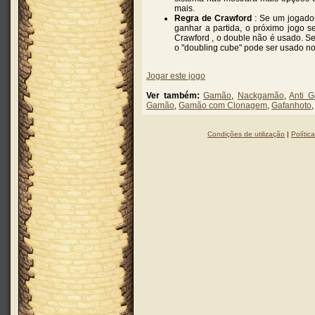
mais.
Regra de Crawford
: Se um jogado
ganhar a partida, o próximo jogo
Crawford , o double não é usado. Se
o "doubling cube" pode ser usado nos
Jogar este jogo
Ver também:
Gamão
,
Nackgamão
,
Anti 
Gamão
,
Gamão com Clonagem
,
Gafanhoto
Condições de utilização
|
Polític