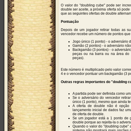
O valor do "doubling cube" pode ser incre
double ser aceite, a próxima oferta só pode 
que as seguintes ofertas de double alternam
Pontuação
Depois de um jogador retirar todas as su
vencedor recebe um número de pontos que d
Jogo único (1 ponto) - o adversário
Gamão (2 pontos) - o adversário nã
Backgamão (3 pontos) - o adversári
peças ou na barra ou na área do 
peças).
Este número é multiplicado pelo valor corr
4 e o vencedor pontuar um backgamão (3 po
Outras regras importantes do "doubling c
A partida pode ser definida como uma 
Se o adversário do vencedor retir
único (1 ponto), mesmo que ainda te
A oferta de double não é opção
lançamento inicial de dados faz um
de oferta de double.
Se um jogador está a 1 ponto de g
double porque ao rejeita-la o advers
Quando o valor do "doubling cube" a
sistema não mostrará mais opções d