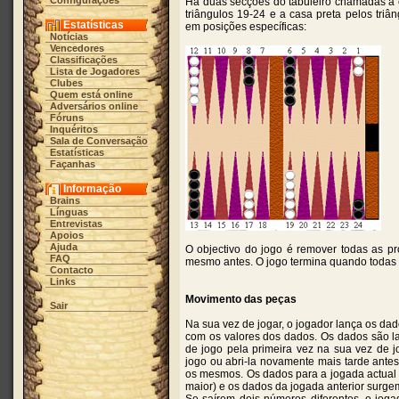
Configurações
Há duas secções do tabuleiro chamadas a c
triângulos 19-24 e a casa preta pelos tr
Estatísticas
em posições específicas:
Notícias
Vencedores
Classificações
Lista de Jogadores
Clubes
Quem está online
Adversários online
Fóruns
Inquéritos
Sala de Conversação
Estatísticas
Façanhas
Informação
Brains
Línguas
Entrevistas
Apoios
Ajuda
O objectivo do jogo é remover todas as pró
FAQ
mesmo antes. O jogo termina quando todas 
Contacto
Links
Movimento das peças
Sair
Na sua vez de jogar, o jogador lança os d
com os valores dos dados. Os dados são l
de jogo pela primeira vez na sua vez de j
jogo ou abri-la novamente mais tarde ant
os mesmos. Os dados para a jogada actual 
maior) e os dados da jogada anterior surg