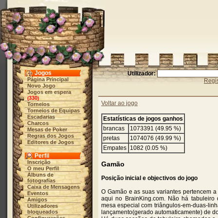
Jogos
Utilizador:
Página Principal
Regis
Novo Jogo
Jogos em espera
330
(
)
Voltar ao jogo
Torneios
Torneios de Equipas
Escadarias
Estatísticas de jogos ganhos
Charcos
brancas
1073391 (49.95 %)
Mesas de Poker
Regras dos Jogos
pretas
1074076 (49.99 %)
Editores de Jogos
Empates
1082 (0.05 %)
Perfil
Inscrição
Gamão
O meu Perfil
Álbuns de
Posição inicial e objectivos do jogo
fotografias
Caixa de Mensagens
O Gamão e as suas variantes pertencem a u
Eventos
aqui no BrainKing.com. Não há tabuleiro
Amigos
mesa especial com triângulos-em-duas-linha
Utilizadores
bloqueados
lançamento(gerado automaticamente) de do