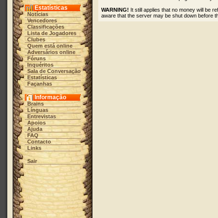
Estatísticas
WARNING!
It still applies that no money will be
Notícias
aware that the server may be shut down before t
Vencedores
Classificações
Lista de Jogadores
Clubes
Quem está online
Adversários online
Fóruns
Inquéritos
Sala de Conversação
Estatísticas
Façanhas
Informação
Brains
Línguas
Entrevistas
Apoios
Ajuda
FAQ
Contacto
Links
Sair