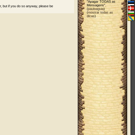
"Apagar TODAS as
Mensagens".
r, but if you do so anyway, please be
(
pauloaguia
)
(
mostrar todas as
dicas
)