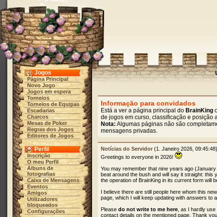
Jogos
Página Principal
Novo Jogo
Jogos em espera
Torneios
Informação para convidados
Torneios de Equipas
Está a ver a página principal do
BrainKing
o
Escadarias
Charcos
de jogos em curso, classificação e posição 
Mesas de Poker
Nota:
Algumas páginas não são completament
Regras dos Jogos
mensagens privadas.
Editores de Jogos
Perfil
Notícias do Servidor
(1. Janeiro 2026, 09:45:48
Inscrição
Greetings to everyone in 2026!
O meu Perfil
Álbuns de
You may remember that nine years ago (January
fotografias
beat around the bush and will say it straight: this
Caixa de Mensagens
the operation of BrainKing in its current form will 
Eventos
I believe there are still people here whom this ne
Amigos
page, which I will keep updating with answers to 
Utilizadores
bloqueados
Please
do not write to me here
, as I hardly us
Configurações
contact details on the mentioned page. Thank you