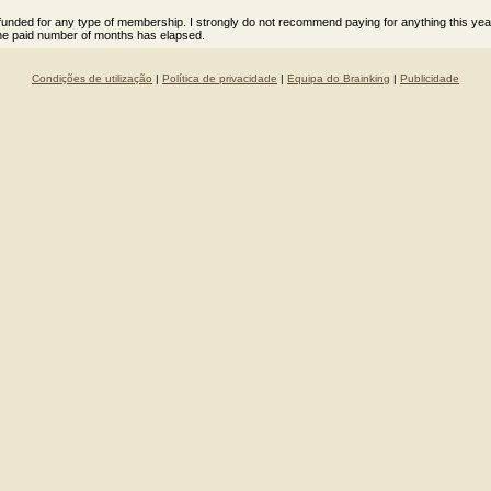
 refunded for any type of membership. I strongly do not recommend paying for anything this yea
he paid number of months has elapsed.
Condições de utilização
|
Política de privacidade
|
Equipa do Brainking
|
Publicidade