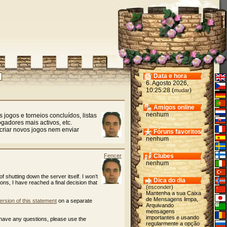
Data e hora
6. Agosto 2026,
10:25:28 (
)
mudar
Amigos online
nenhum
 jogos e torneios concluídos, listas
gadores mais activos, etc.
criar novos jogos nem enviar
Fóruns favoritos
nenhum
Fencer
Clubes
nenhum
of shutting down the server itself. I won’t
Dica do dia
cons, I have reached a final decision that
(
esconder
)
Mantenha a sua Caixa
de Mensagens limpa,
ersion of this statement
on a separate
Arquivando
mensagens
importantes e usando
 have any questions, please use the
regularmente a opção