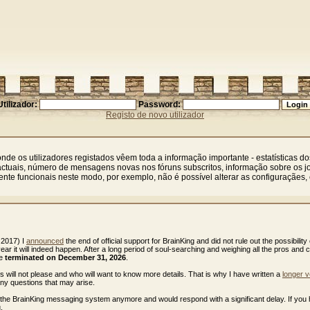
Utilizador:
Password:
Registo de novo utilizador
nde os utilizadores registados vêem toda a informação importante - estatísticas dos
actuais, número de mensagens novas nos fóruns subscritos, informação sobre os jo
e funcionais neste modo, por exemplo, não é possível alterar as configuraçães, 
)
 2017) I
announced
the end of official support for BrainKing and did not rule out the possibility 
 year it will indeed happen. After a long period of soul-searching and weighing all the pros and 
be
terminated on December 31, 2026
.
ws will not please and who will want to know more details. That is why I have written a
longer v
any questions that may arise.
e the BrainKing messaging system anymore and would respond with a significant delay. If you
.