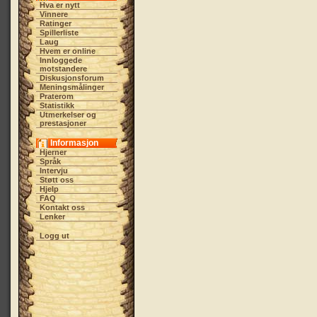
Hva er nytt
Vinnere
Ratinger
Spillerliste
Laug
Hvem er online
Innloggede
motstandere
Diskusjonsforum
Meningsmålinger
Praterom
Statistikk
Utmerkelser og
prestasjoner
Informasjon
Hjerner
Språk
Intervju
Støtt oss
Hjelp
FAQ
Kontakt oss
Lenker
Logg ut