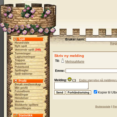
Spill
Bruker navn:
Hovedside
Regi
Nytt spill
Ventende spill
346
(
)
Turneringer
Skriv ny melding
Lagturneringer
Trapper
Til:
MelissaMarie
Dammer
Pokerbord
Spillregler
Emne:
Spill-editorer
Melding:
(
?
)
Endre størrelse på meldingsr
Profil
Betalt medlemskap
Min profil
Fotoalbum
Kopier til Ut
Meldinger
Hendelser
Venner
Blokkerte spillere
Brukeravtale
|
Per
Innstillinger
Statistikk